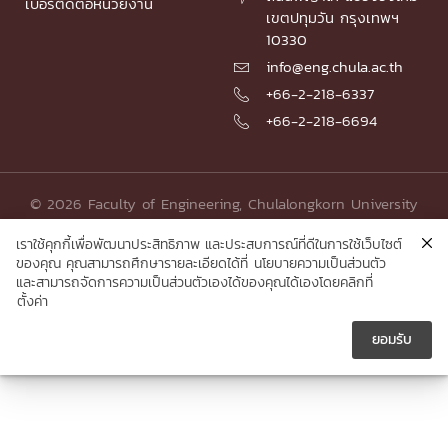
เบอร์ติดต่อหน่วยงาน
เขตปทุมวัน กรุงเทพฯ
10330
info@eng.chula.ac.th

+66-2-218-6337

+66-2-218-6694

© 2026 Faculty of Engineering, Chulalongkorn University
เราใช้คุกกี้เพื่อพัฒนาประสิทธิภาพ และประสบการณ์ที่ดีในการใช้เว็บไซต์
ของคุณ คุณสามารถศึกษารายละเอียดได้ที่
นโยบายความเป็นส่วนตัว
และสามารถจัดการความเป็นส่วนตัวเองได้ของคุณได้เองโดยคลิกที่
ตั้งค่า
ยอมรับ




