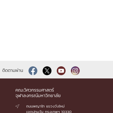
ติดตามผ่าน
คณะวิศวกรรมศาสตร์
จุฬาลงกรณ์มหาวิทยาลัย
ถนนพญาไท แขวงวังใหม่

เขตปทุมวัน กรุงเทพฯ 10330