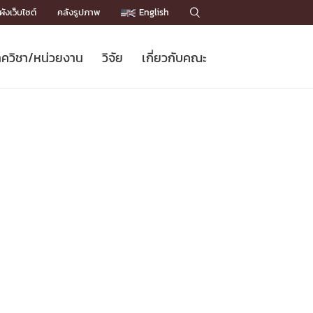
ังเว็บไซต์
คลังรูปภาพ
English

ควิชา/หน่วยงาน
วิจัย
เกี่ยวกับคณะ
Sustainable Development Goals
ข่าวรับสมัครนิสิต
หลักสูตรปริญญาโท
คณาจารย์ / บุคลากร
เบอร์ติดต่อหน่วยงาน
ข่าววิจัย
แนะนำคณะ


DGs)
BULLETIN
ทำเนียบศักดิ์อินทาเนีย
ทำเนียบนักวิจัย
โครงสร้างองค์กร
โครงการ Chula Engineering สนับสนุน
ปริญญากิตติมศักดิ์
วารสารวิชาการ
Facts and Figures
เรียนรู้ตลอดชีวิต (Lifelong Learning)
ประชาสัมพันธ์ทุนวิจัย (พิเศษ)
ติดต่อคณะ

คำถามด้านวิจัยที่พบบ่อย
ห้องสมุด

เชื่อมต่อหน่วยงานด้านวิจัย