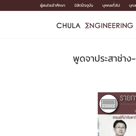
Skip
ผู้สนใจเข้าศึกษา
นิสิตปัจจุบัน
บุคคลทั่วไป
บุค
to
content
หน้าแรกSDGs/Covid19

Toward Innovative Society: fight COVID19
ADMISS
ACADEM
FACULTY
DEPART
RESEAR
ABOUT
หน้าแรกSDGs/Covid19

Sustainable Development Goals (SDGs)
ADMISSIO
พูดจาประสาช่าง
หน้าแรกสมัครเรียน
หน้าแรกหลักสูตร
หน้าแรกบุคลากร
หน้าแรกภาควิชา/หน่วยงาน
หน้าแรกวิจัย
หน้าแรกเกี่ยวกับคณะ






หน้าแรกสมัครเรียน

หลักสูตรที่เปิดสอน
ข่าวรับสมัครนิสิต
ปฏิทินรับสมัครนิสิต
ACADEMI
หน้าแรกหลักสูตร

หลักสูตรปริญญาตรี
หลักสูตรปริญญาโท
หลักสูตรปริญญาเอก
BULLETIN