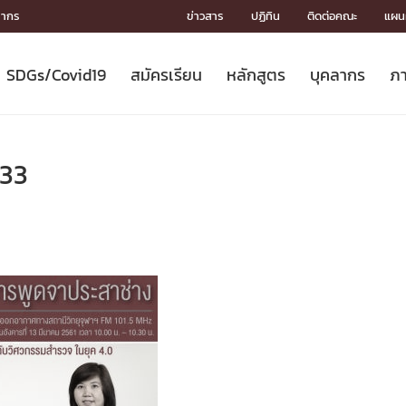
ลากร
ข่าวสาร
ปฏิทิน
ติดต่อคณะ
แผนผ
SDGs/Covid19
สมัครเรียน
หลักสูตร
บุคลากร
ภา
ION
ICS
MENTS
CH
Toward Innovative Society: fight
หลักสูตรที่เปิดสอน
หลักสูตรปริญญาตรี
คณะผู้บริหาร
หน่วยงาน
จรรยาบรรณนักวิจัย
เกี่ยวข้องกับ COVID-19















COVID19
(S
ปฏิทินรับสมัครนิสิต
หลักสูตรปริญญาเอก
โครงสร้างองค์กร
กลุ่มวิจัย
Partnership











N
-33
Engineering My World : สร้างสรรค์
ศาสตราจารย์กิตติคุณ
ผลงานวิจัย
สิ่งอำนวยความสะดวก








โลกใหม่ด้วยวิศวกรรม
การ
ประชาสัมพันธ์ทุนวิจัย (ปกติ)
ดาวน์โหลด




ประกาศและแบบฟอร์ม
จุฬาฯ NetAuth





ติดต่อฝ่ายวิจัย
หน่วยวิศวศึกษา




multi-mentoring system

CS