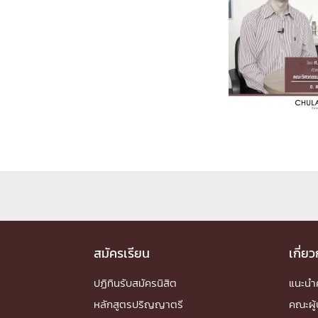
Engineering My World : สร้างสรรค์โลกใหม่
โครงการ Chula Engineering สนับสนุนการเรีย
(Lifelong Learning)
FACULTY
หน้าแรกบุคลากร

คณะผู้บริหาร
คณาจารย์ / บุคลากร
โคร
ทำเนียบศักดิ์อินทาเนีย
ศาสตราจารย์กิตติค
ปริญญากิตติมศักดิ์
DEPARTME
หน้าแรกภาควิชา/หน่วยงาน

สมัครเรียน
เกี่ย
หน่วยงาน
เบอร์ติดต่อหน่วยงาน
RESEARCH
ปฏิทินรับสมัครนิสิต
แนะน
หลักสูตรปริญญาตรี
คณะผู้