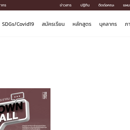
ลากร
ข่าวสาร
ปฏิทิน
ติดต่อคณะ
แผนผ
SDGs/Covid19
สมัครเรียน
หลักสูตร
บุคลากร
ภา
ION
ICS
MENTS
CH
Toward Innovative Society: fight
หลักสูตรที่เปิดสอน
หลักสูตรปริญญาตรี
คณะผู้บริหาร
หน่วยงาน
จรรยาบรรณนักวิจัย
เกี่ยวข้องกับ COVID-19















COVID19
(S
ปฏิทินรับสมัครนิสิต
หลักสูตรปริญญาเอก
โครงสร้างองค์กร
กลุ่มวิจัย
Partnership











N
Engineering My World : สร้างสรรค์
ศาสตราจารย์กิตติคุณ
ผลงานวิจัย
สิ่งอำนวยความสะดวก








โลกใหม่ด้วยวิศวกรรม
การ
ประชาสัมพันธ์ทุนวิจัย (ปกติ)
ดาวน์โหลด




ประกาศและแบบฟอร์ม
จุฬาฯ NetAuth





ติดต่อฝ่ายวิจัย
หน่วยวิศวศึกษา




multi-mentoring system

CS