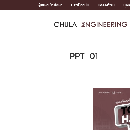
Skip
ผู้สนใจเข้าศึกษา
นิสิตปัจจุบัน
บุคคลทั่วไป
บุค
to
content
หน้าแรกSDGs/Covid19

Toward Innovative Society: fight COVID19
ADMISS
ACADEM
FACULTY
DEPART
RESEAR
ABOUT
หน้าแรกSDGs/Covid19

Sustainable Development Goals (SDGs)
ADMISSIO
PPT_01
หน้าแรกสมัครเรียน
หน้าแรกหลักสูตร
หน้าแรกบุคลากร
หน้าแรกภาควิชา/หน่วยงาน
หน้าแรกวิจัย
หน้าแรกเกี่ยวกับคณะ






หน้าแรกสมัครเรียน

หลักสูตรที่เปิดสอน
ข่าวรับสมัครนิสิต
ปฏิทินรับสมัครนิสิต
ACADEMI
หน้าแรกหลักสูตร

หลักสูตรปริญญาตรี
หลักสูตรปริญญาโท
หลักสูตรปริญญาเอก
BULLETIN