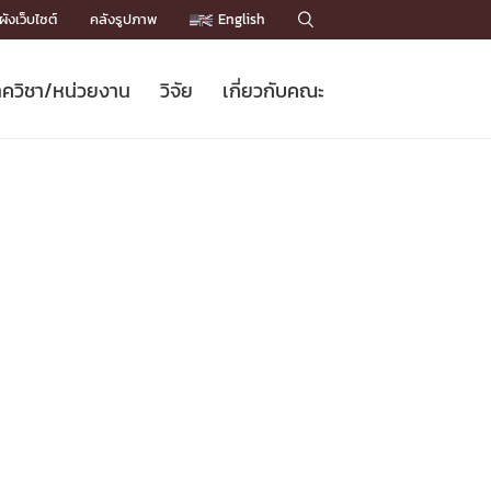
ังเว็บไซต์
คลังรูปภาพ
English

ควิชา/หน่วยงาน
วิจัย
เกี่ยวกับคณะ
Sustainable Development Goals
ข่าวรับสมัครนิสิต
หลักสูตรปริญญาโท
คณาจารย์ / บุคลากร
เบอร์ติดต่อหน่วยงาน
ข่าววิจัย
แนะนำคณะ


DGs)
BULLETIN
ทำเนียบศักดิ์อินทาเนีย
ทำเนียบนักวิจัย
โครงสร้างองค์กร
โครงการ Chula Engineering สนับสนุน
ปริญญากิตติมศักดิ์
วารสารวิชาการ
Facts and Figures
เรียนรู้ตลอดชีวิต (Lifelong Learning)
ประชาสัมพันธ์ทุนวิจัย (พิเศษ)
ติดต่อคณะ

คำถามด้านวิจัยที่พบบ่อย
ห้องสมุด

เชื่อมต่อหน่วยงานด้านวิจัย