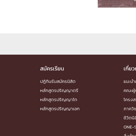
Engineering My World : สร้างสรรค์โลกใหม่
โครงการ Chula Engineering สนับสนุนการเรีย
(Lifelong Learning)
FACULTY
หน้าแรกบุคลากร

คณะผู้บริหาร
คณาจารย์ / บุคลากร
โคร
ทำเนียบศักดิ์อินทาเนีย
ศาสตราจารย์กิตติค
สมัครเรียน
เกี่ย
ปริญญากิตติมศักดิ์
ปฏิทินรับสมัครนิสิต
แนะน
DEPARTME
หลักสูตรปริญญาตรี
คณะผู้
หลักสูตรปริญญาโท
โครงส
หน้าแรกภาควิชา/หน่วยงาน

หลักสูตรปริญญาเอก
ภาควิ
หน่วยงาน
เบอร์ติดต่อหน่วยงาน
ชีวิตนิ
RESEARCH
ONE-
สิ่งอ