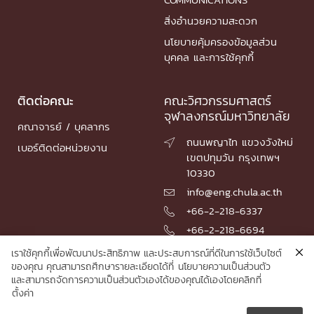
สิ่งอำนวยความสะดวก
นโยบายคุ้มครองข้อมูลส่วน
บุคคล และการใช้คุกกี้
ติดต่อคณะ
คณะวิศวกรรมศาสตร์
จุฬาลงกรณ์มหาวิทยาลัย
คณาจารย์ / บุคลากร
ถนนพญาไท แขวงวังใหม่

เบอร์ติดต่อหน่วยงาน
เขตปทุมวัน กรุงเทพฯ
10330
info@eng.chula.ac.th

+66-2-218-6337

+66-2-218-6694

เราใช้คุกกี้เพื่อพัฒนาประสิทธิภาพ และประสบการณ์ที่ดีในการใช้เว็บไซต์
ของคุณ คุณสามารถศึกษารายละเอียดได้ที่
นโยบายความเป็นส่วนตัว
และสามารถจัดการความเป็นส่วนตัวเองได้ของคุณได้เองโดยคลิกที่
© 2026 Faculty of Engineering, Chulalongkorn University
ตั้งค่า