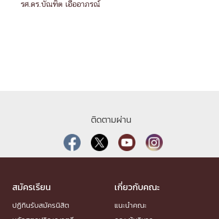
รศ.ดร.บัณฑิต เอื้ออาภรณ์
ติดตามผ่าน
สมัครเรียน
เกี่ยวกับคณะ
ปฏิทินรับสมัครนิสิต
แนะนำคณะ