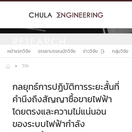
Skip
to
content
RESEARCH
หน้าแรกวิจัย
จรรยาบรรณนักวิจัย
ข่าววิจัย
กลุ่มวิจัย

วิจัย


กลยุทธ์การปฏิบัติการระยะสั้นที่
คำนึงถึงสัญญาซื้อขายไฟฟ้า
โดยตรงและความไม่แน่นอน
ของระบบไฟฟ้ากำลัง