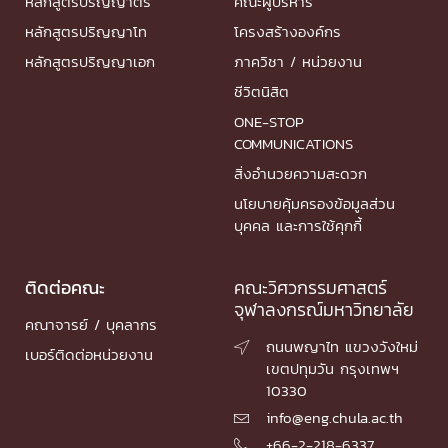
หลักสูตรปริญญาตรี
คณะผู้บริหาร
หลักสูตรปริญญาโท
โครงสร้างองค์กร
หลักสูตรปริญญาเอก
ภาควิชา / หน่วยงาน
ชีวิตนิสิต
ONE-STOP
COMMUNICATIONS
สิ่งอำนวยความสะดวก
นโยบายคุ้มครองข้อมูลส่วน
บุคคล และการใช้คุกกี้
ติดต่อคณะ
คณะวิศวกรรมศาสตร์
จุฬาลงกรณ์มหาวิทยาลัย
คณาจารย์ / บุคลากร
ถนนพญาไท แขวงวังใหม่

เบอร์ติดต่อหน่วยงาน
เขตปทุมวัน กรุงเทพฯ
10330
info@eng.chula.ac.th

+66-2-218-6337
