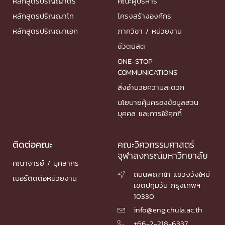
หลักสูตรปริญญาตรี
คณะผู้บริหาร
หลักสูตรปริญญาโท
โครงสร้างองค์กร
หลักสูตรปริญญาเอก
ภาควิชา / หน่วยงาน
ชีวิตนิสิต
ONE-STOP
COMMUNICATIONS
สิ่งอำนวยความสะดวก
นโยบายคุ้มครองข้อมูลส่วน
บุคคล และการใช้คุกกี้
ติดต่อคณะ
คณะวิศวกรรมศาสตร์
จุฬาลงกรณ์มหาวิทยาลัย
คณาจารย์ / บุคลากร
ถนนพญาไท แขวงวังใหม่

เบอร์ติดต่อหน่วยงาน
เขตปทุมวัน กรุงเทพฯ
10330
info@eng.chula.ac.th

+66-2-218-6337
