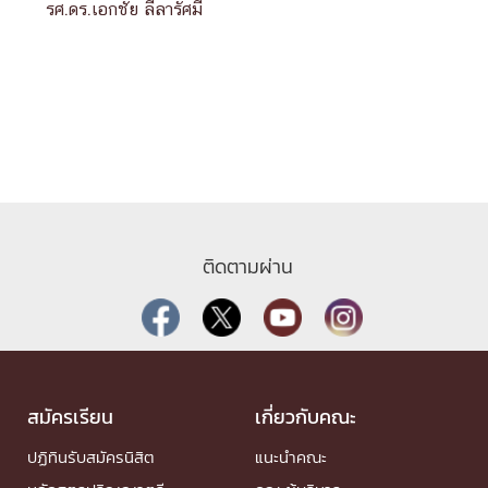
รศ.ดร.เอกชัย ลีลารัศมี
ติดตามผ่าน
สมัครเรียน
เกี่ยวกับคณะ
ปฏิทินรับสมัครนิสิต
แนะนำคณะ