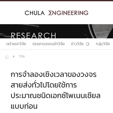
Skip
to
content
RESEARCH
หน้าแรกวิจัย
จรรยาบรรณนักวิจัย
ข่าววิจัย
กลุ่มวิจัย

วิจัย


การจำลองเชิงเวลาของวงจร
สายส่งทั่วไปโดยใช้การ
ประมาณชนิดเอกซ์โพเนนเชียล
แบบท่อน