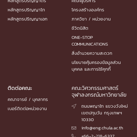
หลักสูตรปริญญาตรี
คณะผู้บริหาร
หลักสูตรปริญญาโท
โครงสร้างองค์กร
หลักสูตรปริญญาเอก
ภาควิชา / หน่วยงาน
ชีวิตนิสิต
ONE-STOP
COMMUNICATIONS
สิ่งอำนวยความสะดวก
นโยบายคุ้มครองข้อมูลส่วน
บุคคล และการใช้คุกกี้
ติดต่อคณะ
คณะวิศวกรรมศาสตร์
จุฬาลงกรณ์มหาวิทยาลัย
คณาจารย์ / บุคลากร
ถนนพญาไท แขวงวังใหม่

เบอร์ติดต่อหน่วยงาน
เขตปทุมวัน กรุงเทพฯ
10330
info@eng.chula.ac.th

+66-2-218-6337
