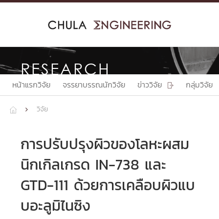
Skip
to
content
RESEARCH
หน้าแรกวิจัย
จรรยาบรรณนักวิจัย
ข่าววิจัย
กลุ่มวิจัย

วิจัย


การปรับปรุงผิวของโลหะผสม
นิกเกิลเกรด IN-738 และ
GTD-111 ด้วยการเคลือบผิวแบ
บอะลูมิไนซิง