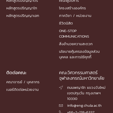
หลักสูตรปริญญาตรี
คณะผู้บริหาร
หลักสูตรปริญญาโท
โครงสร้างองค์กร
หลักสูตรปริญญาเอก
ภาควิชา / หน่วยงาน
ชีวิตนิสิต
ONE-STOP
COMMUNICATIONS
สิ่งอำนวยความสะดวก
นโยบายคุ้มครองข้อมูลส่วน
บุคคล และการใช้คุกกี้
ติดต่อคณะ
คณะวิศวกรรมศาสตร์
จุฬาลงกรณ์มหาวิทยาลัย
คณาจารย์ / บุคลากร
ถนนพญาไท แขวงวังใหม่

เบอร์ติดต่อหน่วยงาน
เขตปทุมวัน กรุงเทพฯ
10330
info@eng.chula.ac.th

+66-2-218-6337
