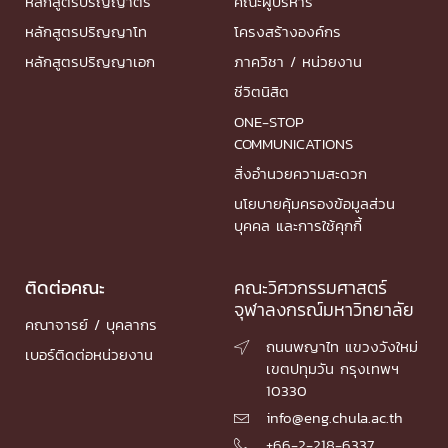
หลักสูตรปริญญาตรี
คณะผู้บริหาร
หลักสูตรปริญญาโท
โครงสร้างองค์กร
หลักสูตรปริญญาเอก
ภาควิชา / หน่วยงาน
ชีวิตนิสิต
ONE-STOP
COMMUNICATIONS
สิ่งอำนวยความสะดวก
นโยบายคุ้มครองข้อมูลส่วน
บุคคล และการใช้คุกกี้
ติดต่อคณะ
คณะวิศวกรรมศาสตร์
จุฬาลงกรณ์มหาวิทยาลัย
คณาจารย์ / บุคลากร
ถนนพญาไท แขวงวังใหม่

เบอร์ติดต่อหน่วยงาน
เขตปทุมวัน กรุงเทพฯ
10330
info@eng.chula.ac.th

+66-2-218-6337
