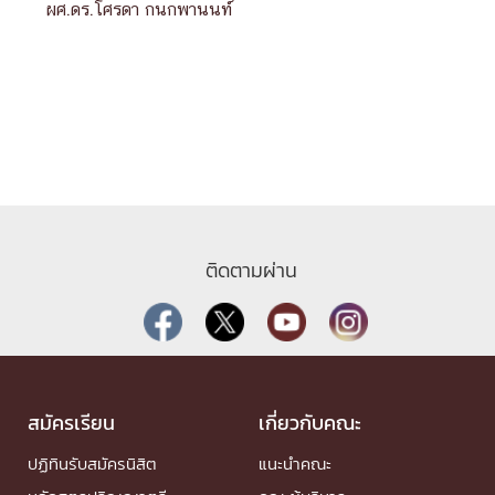
ผศ.ดร.โศรดา กนกพานนท์
ติดตามผ่าน
สมัครเรียน
เกี่ยวกับคณะ
ปฏิทินรับสมัครนิสิต
แนะนำคณะ