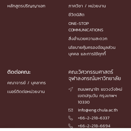
หลักสูตรปริญญาเอก
ภาควิชา / หน่วยงาน
ชีวิตนิสิต
ONE-STOP
COMMUNICATIONS
สิ่งอำนวยความสะดวก
นโยบายคุ้มครองข้อมูลส่วน
บุคคล และการใช้คุกกี้
ติดต่อคณะ
คณะวิศวกรรมศาสตร์
จุฬาลงกรณ์มหาวิทยาลัย
คณาจารย์ / บุคลากร
ถนนพญาไท แขวงวังใหม่

เบอร์ติดต่อหน่วยงาน
เขตปทุมวัน กรุงเทพฯ
10330
info@eng.chula.ac.th

+66-2-218-6337

+66-2-218-6694
