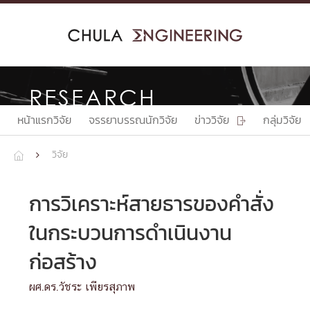
Skip
to
content
RESEARCH
หน้าแรกวิจัย
จรรยาบรรณนักวิจัย
ข่าววิจัย
กลุ่มวิจัย

วิจัย


การวิเคราะห์สายธารของคำสั่ง
ในกระบวนการดำเนินงาน
ก่อสร้าง
ผศ.ดร.วัชระ เพียรสุภาพ