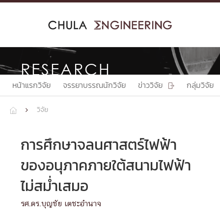
Skip
to
content
RESEARCH
หน้าแรกวิจัย
จรรยาบรรณนักวิจัย
ข่าววิจัย
กลุ่มวิจัย

วิจัย


การศึกษาจลนศาสตร์ไฟฟ้า
ของอนุภาคภายใต้สนามไฟฟ้า
ไม่สม่ำเสมอ
รศ.ดร.บุญชัย เตชะอำนาจ