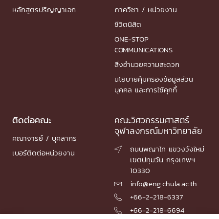
หลักสูตรปริญญาเอก
ภาควิชา / หน่วยงาน
ชีวิตนิสิต
ONE-STOP
COMMUNICATIONS
สิ่งอำนวยความสะดวก
นโยบายคุ้มครองข้อมูลส่วน
บุคคล และการใช้คุกกี้
ติดต่อคณะ
คณะวิศวกรรมศาสตร์
จุฬาลงกรณ์มหาวิทยาลัย
คณาจารย์ / บุคลากร
ถนนพญาไท แขวงวังใหม่

เบอร์ติดต่อหน่วยงาน
เขตปทุมวัน กรุงเทพฯ
10330
info@eng.chula.ac.th

+66-2-218-6337

+66-2-218-6694
