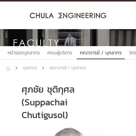
Skip
to
content
FACULTY
หน้าแรกบุคลากร
คณะผู้บริหาร
คณาจารย์ / บุคลากร
โค
บุคลากร
คณาจารย์ / บุคลากร



ศุภชัย ชุติกุศล
(Suppachai
Chutigusol)