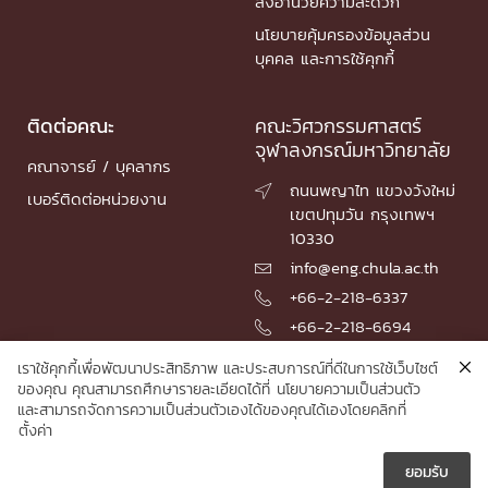
สิ่งอำนวยความสะดวก
นโยบายคุ้มครองข้อมูลส่วน
บุคคล และการใช้คุกกี้
ติดต่อคณะ
คณะวิศวกรรมศาสตร์
จุฬาลงกรณ์มหาวิทยาลัย
คณาจารย์ / บุคลากร
ถนนพญาไท แขวงวังใหม่

เบอร์ติดต่อหน่วยงาน
เขตปทุมวัน กรุงเทพฯ
10330
info@eng.chula.ac.th

+66-2-218-6337

+66-2-218-6694

เราใช้คุกกี้เพื่อพัฒนาประสิทธิภาพ และประสบการณ์ที่ดีในการใช้เว็บไซต์
ของคุณ คุณสามารถศึกษารายละเอียดได้ที่
นโยบายความเป็นส่วนตัว
และสามารถจัดการความเป็นส่วนตัวเองได้ของคุณได้เองโดยคลิกที่
© 2026 Faculty of Engineering, Chulalongkorn University
ตั้งค่า
ยอมรับ




