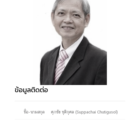
ข้อมูลติดต่อ
ชื่อ-นามสกุล
ศุภชัย ชุติกุศล (Suppachai Chutigusol)