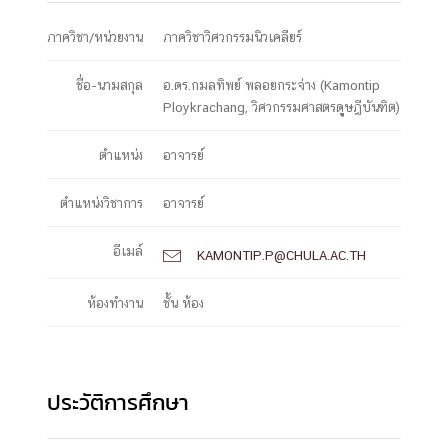
ภาควิชา/หน่วยงาน
ภาควิชาวิศวกรรมนิวเคลียร์
ชื่อ-นามสกุล
อ.ดร.กมลทิพย์ พลอยกระจ่าง (Kamontip
Ploykrachang, วิศวกรรมศาสตรดุูษฎีบันฑิต)
ตำแหน่ง
อาจารย์
ตำแหน่งวิชาการ
อาจารย์
อีเมล์
KAMONTIP.P@CHULA.AC.TH

ห้องทำงาน
ชั้น ห้อง
ประวัติการศึกษา