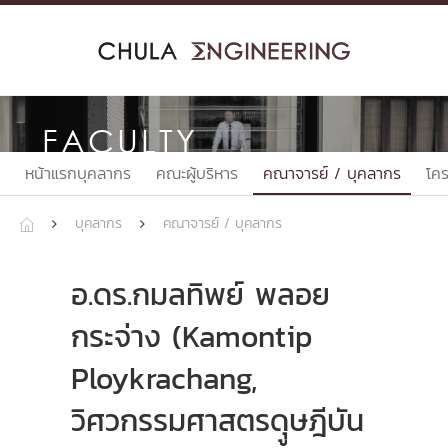
Skip
to
content
FACULTY
หน้าแรกบุคลากร
คณะผู้บริหาร
คณาจารย์ / บุคลากร
โค
บุคลากร
คณาจารย์ / บุคลากร



อ.ดร.กมลทิพย์ พลอย
กระจ่าง (Kamontip
Ploykrachang,
วิศวกรรมศาสตรดุูษฎีบัน