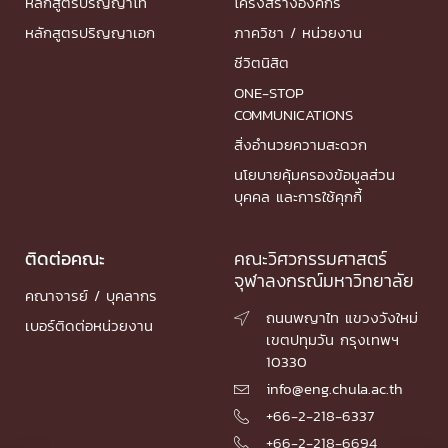
หลักสูตรปริญญาโท
โครงสร้างองค์กร
หลักสูตรปริญญาเอก
ภาควิชา / หน่วยงาน
ชีวิตนิสิต
ONE-STOP
COMMUNICATIONS
สิ่งอำนวยความสะดวก
นโยบายคุ้มครองข้อมูลส่วน
บุคคล และการใช้คุกกี้
ติดต่อคณะ
คณะวิศวกรรมศาสตร์
จุฬาลงกรณ์มหาวิทยาลัย
คณาจารย์ / บุคลากร
ถนนพญาไท แขวงวังใหม่

เบอร์ติดต่อหน่วยงาน
เขตปทุมวัน กรุงเทพฯ
10330
info@eng.chula.ac.th

+66-2-218-6337

+66-2-218-6694
