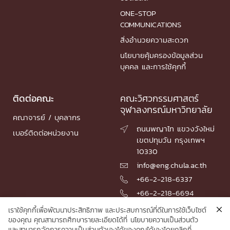
ONE-STOP
COMMUNICATIONS
สิ่งอำนวยความสะดวก
นโยบายคุ้มครองข้อมูลส่วน
บุคคล และการใช้คุกกี้
ติดต่อคณะ
คณะวิศวกรรมศาสตร์
จุฬาลงกรณ์มหาวิทยาลัย
คณาจารย์ / บุคลากร
ถนนพญาไท แขวงวังใหม่

เบอร์ติดต่อหน่วยงาน
เขตปทุมวัน กรุงเทพฯ
10330
info@eng.chula.ac.th

+66-2-218-6337

+66-2-218-6694

เราใช้คุกกี้เพื่อพัฒนาประสิทธิภาพ และประสบการณ์ที่ดีในการใช้เว็บไซต์
ของคุณ คุณสามารถศึกษารายละเอียดได้ที่
นโยบายความเป็นส่วนตัว
และสามารถจัดการความเป็นส่วนตัวเองได้ของคุณได้เองโดยคลิกที่