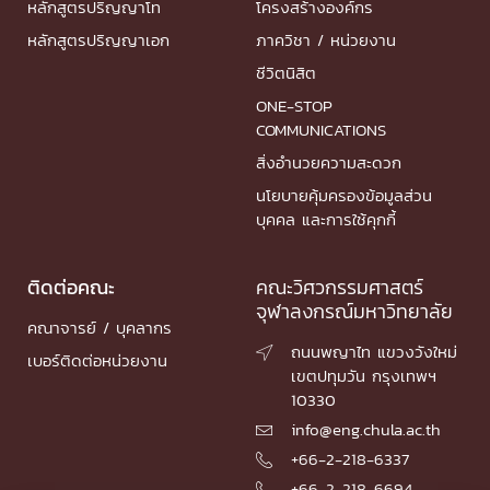
หลักสูตรปริญญาโท
โครงสร้างองค์กร
หลักสูตรปริญญาเอก
ภาควิชา / หน่วยงาน
ชีวิตนิสิต
ONE-STOP
COMMUNICATIONS
สิ่งอำนวยความสะดวก
นโยบายคุ้มครองข้อมูลส่วน
บุคคล และการใช้คุกกี้
ติดต่อคณะ
คณะวิศวกรรมศาสตร์
จุฬาลงกรณ์มหาวิทยาลัย
คณาจารย์ / บุคลากร
ถนนพญาไท แขวงวังใหม่

เบอร์ติดต่อหน่วยงาน
เขตปทุมวัน กรุงเทพฯ
10330
info@eng.chula.ac.th

+66-2-218-6337

+66-2-218-6694
