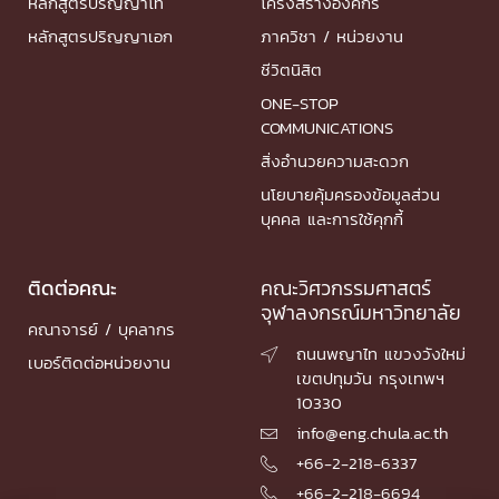
หลักสูตรปริญญาโท
โครงสร้างองค์กร
หลักสูตรปริญญาเอก
ภาควิชา / หน่วยงาน
ชีวิตนิสิต
ONE-STOP
COMMUNICATIONS
สิ่งอำนวยความสะดวก
นโยบายคุ้มครองข้อมูลส่วน
บุคคล และการใช้คุกกี้
ติดต่อคณะ
คณะวิศวกรรมศาสตร์
จุฬาลงกรณ์มหาวิทยาลัย
คณาจารย์ / บุคลากร
ถนนพญาไท แขวงวังใหม่

เบอร์ติดต่อหน่วยงาน
เขตปทุมวัน กรุงเทพฯ
10330
info@eng.chula.ac.th

+66-2-218-6337

+66-2-218-6694
