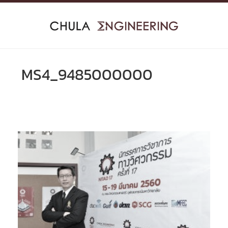
Skip
to
content
MS4_9485000000