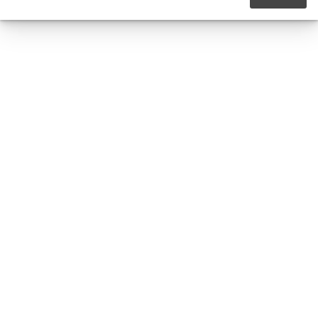




