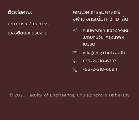
ติดต่อคณะ
คณะวิศวกรรมศาสตร์
จุฬาลงกรณ์มหาวิทยาลัย
คณาจารย์ / บุคลากร
ถนนพญาไท แขวงวังใหม่

เบอร์ติดต่อหน่วยงาน
เขตปทุมวัน กรุงเทพฯ
10330
info@eng.chula.ac.th

+66-2-218-6337

+66-2-218-6694

© 2026 Faculty of Engineering, Chulalongkorn University