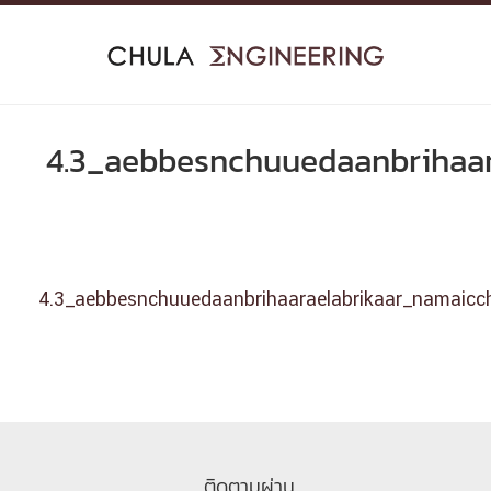
Skip
to
content
4.3_aebbesnchuuedaanbrihaa
4.3_aebbesnchuuedaanbrihaaraelabrikaar_namaicc
ติดตามผ่าน