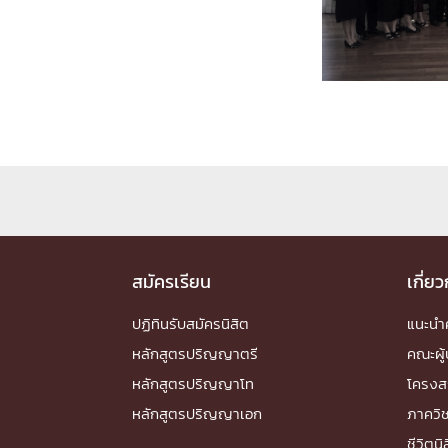
Engineering My World : สร้างสรรค์โลกใหม่
โครงการ Chula Engineering สนับสนุนการเรีย
(Lifelong Learning)
FACULTY
หน้าแรกบุคลากร

คณะผู้บริหาร
คณาจารย์ / บุคลากร
โคร
ทำเนียบศักดิ์อินทาเนีย
ศาสตราจารย์กิตติค
ปริญญากิตติมศักดิ์
DEPARTME
สมัครเรียน
เกี่ย
ปฏิทินรับสมัครนิสิต
แนะน
หน้าแรกภาควิชา/หน่วยงาน

หลักสูตรปริญญาตรี
คณะผู้
หน่วยงาน
เบอร์ติดต่อหน่วยงาน
หลักสูตรปริญญาโท
โครงส
RESEARCH
หลักสูตรปริญญาเอก
ภาควิ
ชีวิตนิ