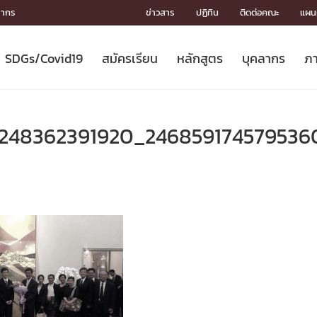
ลากร
ข่าวสาร
ปฏิทิน
ติดต่อคณะ
แผนผ
SDGs/Covid19
สมัครเรียน
หลักสูตร
บุคลากร
ภา
ION
ICS
MENTS
CH
Toward Innovative Society: fight
หลักสูตรที่เปิดสอน
หลักสูตรปริญญาตรี
คณะผู้บริหาร
หน่วยงาน
จรรยาบรรณนักวิจัย
เกี่ยวข้องกับ COVID-19















COVID19
(S
ปฏิทินรับสมัครนิสิต
หลักสูตรปริญญาเอก
โครงสร้างองค์กร
กลุ่มวิจัย
Partnership











N
4248362391920_246859174579536
Engineering My World : สร้างสรรค์
ศาสตราจารย์กิตติคุณ
ผลงานวิจัย
สิ่งอำนวยความสะดวก








โลกใหม่ด้วยวิศวกรรม
การ
ประชาสัมพันธ์ทุนวิจัย (ปกติ)
ดาวน์โหลด




ประกาศและแบบฟอร์ม
จุฬาฯ NetAuth





ติดต่อฝ่ายวิจัย
หน่วยวิศวศึกษา




multi-mentoring system

CS