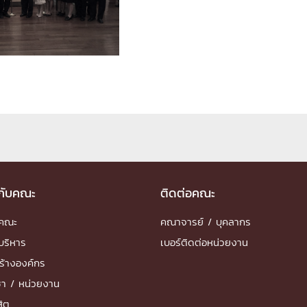
ด้วยวิศวกรรม
นรู้ตลอดชีวิต
งสร้างองค์กร
ุณ
NTS
วกับคณะ
ติดต่อคณะ
ำคณะ
คณาจารย์ / บุคลากร
บริหาร
เบอร์ติดต่อหน่วยงาน
ร้างองค์กร
ชา / หน่วยงาน
สิต