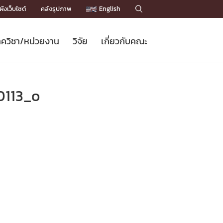
ังเว็บไซต์
คลังรูปภาพ
English

ควิชา/หน่วยงาน
วิจัย
เกี่ยวกับคณะ
Sustainable Development Goals
ข่าวรับสมัครนิสิต
หลักสูตรปริญญาโท
คณาจารย์ / บุคลากร
เบอร์ติดต่อหน่วยงาน
ข่าววิจัย
แนะนำคณะ


DGs)
BULLETIN
ทำเนียบศักดิ์อินทาเนีย
ทำเนียบนักวิจัย
โครงสร้างองค์กร
0113_o
โครงการ Chula Engineering สนับสนุน
ปริญญากิตติมศักดิ์
วารสารวิชาการ
Facts and Figures
เรียนรู้ตลอดชีวิต (Lifelong Learning)
ประชาสัมพันธ์ทุนวิจัย (พิเศษ)
ติดต่อคณะ

คำถามด้านวิจัยที่พบบ่อย
ห้องสมุด

เชื่อมต่อหน่วยงานด้านวิจัย