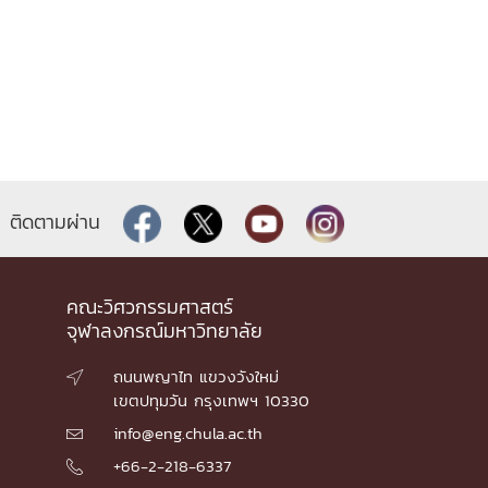
ติดตามผ่าน
คณะวิศวกรรมศาสตร์
จุฬาลงกรณ์มหาวิทยาลัย
ถนนพญาไท แขวงวังใหม่

เขตปทุมวัน กรุงเทพฯ 10330
info@eng.chula.ac.th

+66-2-218-6337
