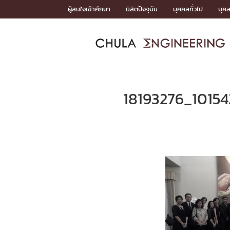
Skip
ผู้สนใจเข้าศึกษา
นิสิตปัจจุบัน
บุคคลทั่วไป
บุค
to
content
หน้าแรกSDGs/Covid19

Toward Innovative Society: fight COVID19
ADMISS
ACADEM
FACULTY
DEPART
RESEAR
ABOUT
หน้าแรกSDGs/Covid19

Sustainable Development Goals (SDGs)
ADMISSIO
18193276_1015
หน้าแรกสมัครเรียน
หน้าแรกหลักสูตร
หน้าแรกบุคลากร
หน้าแรกภาควิชา/หน่วยงาน
หน้าแรกวิจัย
หน้าแรกเกี่ยวกับคณะ






หน้าแรกสมัครเรียน

หลักสูตรที่เปิดสอน
ข่าวรับสมัครนิสิต
ปฏิทินรับสมัครนิสิต
ACADEMI
หน้าแรกหลักสูตร

หลักสูตรปริญญาตรี
หลักสูตรปริญญาโท
หลักสูตรปริญญาเอก
BULLETIN