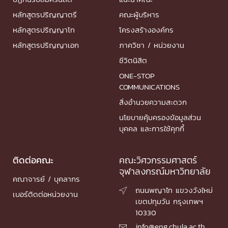
หลักสูตรปริญญาตรี
คณะผู้บริหาร
หลักสูตรปริญญาโท
โครงสร้างองค์กร
หลักสูตรปริญญาเอก
ภาควิชา / หน่วยงาน
ชีวิตนิสิต
ONE-STOP
COMMUNICATIONS
สิ่งอำนวยความสะดวก
นโยบายคุ้มครองข้อมูลส่วน
บุคคล และการใช้คุกกี้
ติดต่อคณะ
คณะวิศวกรรมศาสตร์
จุฬาลงกรณ์มหาวิทยาลัย
คณาจารย์ / บุคลากร
ถนนพญาไท แขวงวังใหม่

เบอร์ติดต่อหน่วยงาน
เขตปทุมวัน กรุงเทพฯ
10330
info@eng.chula.ac.th
