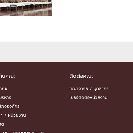
ด้วยวิศวกรรม
นรู้ตลอดชีวิต
งสร้างองค์กร
ุณ
วกับคณะ
ติดต่อคณะ
NTS
ำคณะ
คณาจารย์ / บุคลากร
บริหาร
เบอร์ติดต่อหน่วยงาน
ร้างองค์กร
ชา / หน่วยงาน
สิต
STOP COMMUNICATIONS