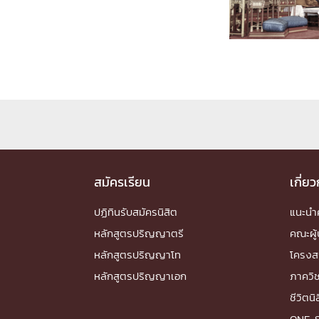
Engineering My World : สร้างสรรค์โลกใหม่
โครงการ Chula Engineering สนับสนุนการเรีย
(Lifelong Learning)
FACULTY
หน้าแรกบุคลากร

คณะผู้บริหาร
คณาจารย์ / บุคลากร
โคร
ทำเนียบศักดิ์อินทาเนีย
ศาสตราจารย์กิตติค
ปริญญากิตติมศักดิ์
สมัครเรียน
เกี่ย
DEPARTME
ปฏิทินรับสมัครนิสิต
แนะน
หลักสูตรปริญญาตรี
คณะผู้
หน้าแรกภาควิชา/หน่วยงาน

หลักสูตรปริญญาโท
โครงส
หน่วยงาน
เบอร์ติดต่อหน่วยงาน
หลักสูตรปริญญาเอก
ภาควิ
RESEARCH
ชีวิตนิ
ONE-