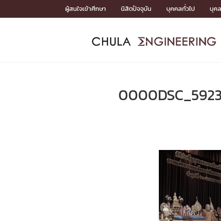
Skip
ผู้สนใจเข้าศึกษา
นิสิตปัจจุบัน
บุคคลทั่วไป
บุค
to
content
หน้าแรกSDGs/Covid19

Toward Innovative Society: fight COVID19
ADMISS
ACADEM
FACULTY
DEPART
RESEAR
ABOUT
หน้าแรกSDGs/Covid19

Sustainable Development Goals (SDGs)
ADMISSIO
0000DSC_592
หน้าแรกสมัครเรียน
หน้าแรกหลักสูตร
หน้าแรกบุคลากร
หน้าแรกภาควิชา/หน่วยงาน
หน้าแรกวิจัย
หน้าแรกเกี่ยวกับคณะ






หน้าแรกสมัครเรียน

หลักสูตรที่เปิดสอน
ข่าวรับสมัครนิสิต
ปฏิทินรับสมัครนิสิต
ACADEMI
หน้าแรกหลักสูตร

หลักสูตรปริญญาตรี
หลักสูตรปริญญาโท
หลักสูตรปริญญาเอก
BULLETIN