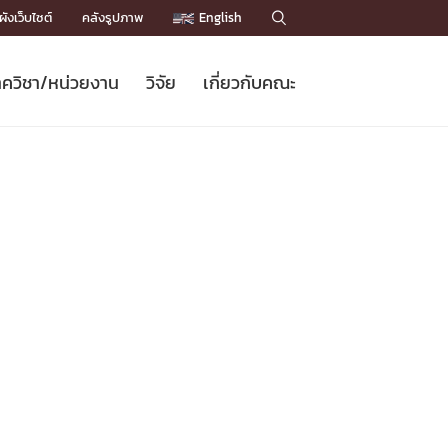
ังเว็บไซต์
คลังรูปภาพ
English

ควิชา/หน่วยงาน
วิจัย
เกี่ยวกับคณะ
Sustainable Development Goals
ข่าวรับสมัครนิสิต
หลักสูตรปริญญาโท
คณาจารย์ / บุคลากร
เบอร์ติดต่อหน่วยงาน
ข่าววิจัย
แนะนำคณะ


DGs)
BULLETIN
ทำเนียบศักดิ์อินทาเนีย
ทำเนียบนักวิจัย
โครงสร้างองค์กร
โครงการ Chula Engineering สนับสนุน
ปริญญากิตติมศักดิ์
วารสารวิชาการ
Facts and Figures
เรียนรู้ตลอดชีวิต (Lifelong Learning)
ประชาสัมพันธ์ทุนวิจัย (พิเศษ)
ติดต่อคณะ

คำถามด้านวิจัยที่พบบ่อย
ห้องสมุด

เชื่อมต่อหน่วยงานด้านวิจัย