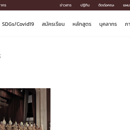
ลากร
ข่าวสาร
ปฏิทิน
ติดต่อคณะ
แผนผ
SDGs/Covid19
สมัครเรียน
หลักสูตร
บุคลากร
ภา
ION
ICS
MENTS
CH
Toward Innovative Society: fight
หลักสูตรที่เปิดสอน
หลักสูตรปริญญาตรี
คณะผู้บริหาร
หน่วยงาน
จรรยาบรรณนักวิจัย
เกี่ยวข้องกับ COVID-19















COVID19
(S
ปฏิทินรับสมัครนิสิต
หลักสูตรปริญญาเอก
โครงสร้างองค์กร
กลุ่มวิจัย
Partnership











N
3
Engineering My World : สร้างสรรค์
ศาสตราจารย์กิตติคุณ
ผลงานวิจัย
สิ่งอำนวยความสะดวก








โลกใหม่ด้วยวิศวกรรม
การ
ประชาสัมพันธ์ทุนวิจัย (ปกติ)
ดาวน์โหลด




ประกาศและแบบฟอร์ม
จุฬาฯ NetAuth





ติดต่อฝ่ายวิจัย
หน่วยวิศวศึกษา




multi-mentoring system

CS