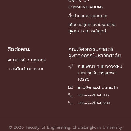
ONE-STOP
COMMUNICATIONS
สิ่งอำนวยความสะดวก
นโยบายคุ้มครองข้อมูลส่วน
บุคคล และการใช้คุกกี้
ติดต่อคณะ
คณะวิศวกรรมศาสตร์
จุฬาลงกรณ์มหาวิทยาลัย
คณาจารย์ / บุคลากร
ถนนพญาไท แขวงวังใหม่

เบอร์ติดต่อหน่วยงาน
เขตปทุมวัน กรุงเทพฯ
10330
info@eng.chula.ac.th

+66-2-218-6337

+66-2-218-6694

© 2026 Faculty of Engineering, Chulalongkorn University