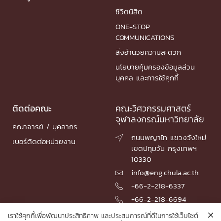
ชีวิตนิสิต
ONE-STOP
COMMUNICATIONS
สิ่งอำนวยความสะดวก
นโยบายคุ้มครองข้อมูลส่วน
บุคคล และการใช้คุกกี้
ติดต่อคณะ
คณะวิศวกรรมศาสตร์
จุฬาลงกรณ์มหาวิทยาลัย
คณาจารย์ / บุคลากร
ถนนพญาไท แขวงวังใหม่

เบอร์ติดต่อหน่วยงาน
เขตปทุมวัน กรุงเทพฯ
10330
info@eng.chula.ac.th

+66-2-218-6337

+66-2-218-6694

เราใช้คุกกี้เพื่อพัฒนาประสิทธิภาพ และประสบการณ์ที่ดีในการใช้เว็บไซต์