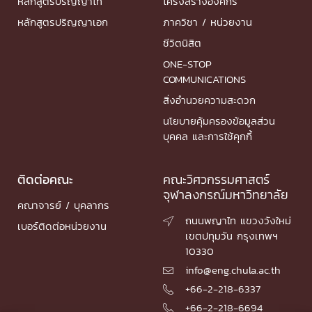
หลักสูตรปริญญาโท
โครงสร้างองค์กร
หลักสูตรปริญญาเอก
ภาควิชา / หน่วยงาน
ชีวิตนิสิต
ONE-STOP
COMMUNICATIONS
สิ่งอำนวยความสะดวก
นโยบายคุ้มครองข้อมูลส่วน
บุคคล และการใช้คุกกี้
ติดต่อคณะ
คณะวิศวกรรมศาสตร์
จุฬาลงกรณ์มหาวิทยาลัย
คณาจารย์ / บุคลากร
ถนนพญาไท แขวงวังใหม่

เบอร์ติดต่อหน่วยงาน
เขตปทุมวัน กรุงเทพฯ
10330
info@eng.chula.ac.th

+66-2-218-6337

+66-2-218-6694
