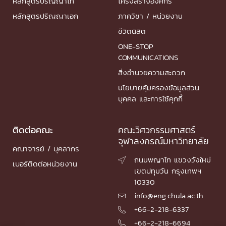
หลักสูตรปริญญาโท
โครงสร้างองค์กร
หลักสูตรปริญญาเอก
ภาควิชา / หน่วยงาน
ชีวิตนิสิต
ONE-STOP
COMMUNICATIONS
สิ่งอำนวยความสะดวก
นโยบายคุ้มครองข้อมูลส่วน
บุคคล และการใช้คุกกี้
ติดต่อคณะ
คณะวิศวกรรมศาสตร์
จุฬาลงกรณ์มหาวิทยาลัย
คณาจารย์ / บุคลากร
ถนนพญาไท แขวงวังใหม่

เบอร์ติดต่อหน่วยงาน
เขตปทุมวัน กรุงเทพฯ
10330
info@eng.chula.ac.th

+66-2-218-6337

+66-2-218-6694
