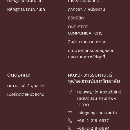
หลักสูตรปริญญาโท
โครงสร้างองค์กร
หลักสูตรปริญญาเอก
ภาควิชา / หน่วยงาน
ชีวิตนิสิต
ONE-STOP
COMMUNICATIONS
สิ่งอำนวยความสะดวก
นโยบายคุ้มครองข้อมูลส่วน
บุคคล และการใช้คุกกี้
ติดต่อคณะ
คณะวิศวกรรมศาสตร์
จุฬาลงกรณ์มหาวิทยาลัย
คณาจารย์ / บุคลากร
ถนนพญาไท แขวงวังใหม่

เบอร์ติดต่อหน่วยงาน
เขตปทุมวัน กรุงเทพฯ
10330
info@eng.chula.ac.th

+66-2-218-6337

+66-2-218-6694
