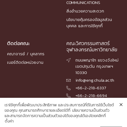
COMMUNICATIONS
สิ่งอำนวยความสะดวก
นโยบายคุ้มครองข้อมูลส่วน
บุคคล และการใช้คุกกี้
ติดต่อคณะ
คณะวิศวกรรมศาสตร์
จุฬาลงกรณ์มหาวิทยาลัย
คณาจารย์ / บุคลากร
ถนนพญาไท แขวงวังใหม่

เบอร์ติดต่อหน่วยงาน
เขตปทุมวัน กรุงเทพฯ
10330
info@eng.chula.ac.th

+66-2-218-6337

+66-2-218-6694

เราใช้คุกกี้เพื่อพัฒนาประสิทธิภาพ และประสบการณ์ที่ดีในการใช้เว็บไซต์
ของคุณ คุณสามารถศึกษารายละเอียดได้ที่
นโยบายความเป็นส่วนตัว
และสามารถจัดการความเป็นส่วนตัวเองได้ของคุณได้เองโดยคลิกที่
© 2026 Faculty of Engineering, Chulalongkorn University
ตั้งค่า