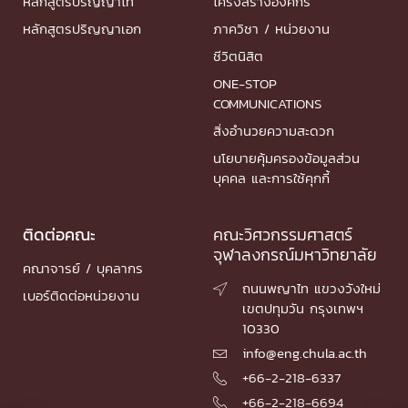
หลักสูตรปริญญาโท
โครงสร้างองค์กร
หลักสูตรปริญญาเอก
ภาควิชา / หน่วยงาน
ชีวิตนิสิต
ONE-STOP
COMMUNICATIONS
สิ่งอำนวยความสะดวก
นโยบายคุ้มครองข้อมูลส่วน
บุคคล และการใช้คุกกี้
ติดต่อคณะ
คณะวิศวกรรมศาสตร์
จุฬาลงกรณ์มหาวิทยาลัย
คณาจารย์ / บุคลากร
ถนนพญาไท แขวงวังใหม่

เบอร์ติดต่อหน่วยงาน
เขตปทุมวัน กรุงเทพฯ
10330
info@eng.chula.ac.th

+66-2-218-6337

+66-2-218-6694
