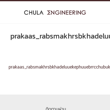
Skip
to
content
prakaas_rabsmakhrsbkhadel
prakaas_rabsmakhrsbkhadeluuekephuuebrrcchubu
ติดตามผ่าน