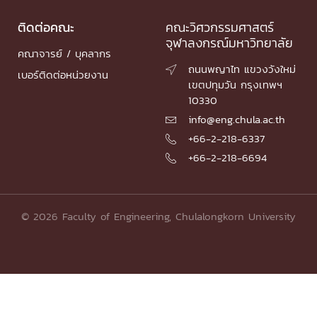
ติดต่อคณะ
คณะวิศวกรรมศาสตร์
จุฬาลงกรณ์มหาวิทยาลัย
คณาจารย์ / บุคลากร
ถนนพญาไท แขวงวังใหม่

เบอร์ติดต่อหน่วยงาน
เขตปทุมวัน กรุงเทพฯ
10330
info@eng.chula.ac.th

+66-2-218-6337

+66-2-218-6694

© 2026 Faculty of Engineering, Chulalongkorn University