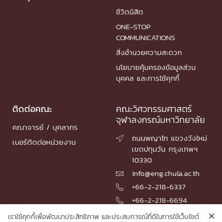
ชีวิตนิสิต
ONE-STOP
COMMUNICATIONS
สิ่งอำนวยความสะดวก
นโยบายคุ้มครองข้อมูลส่วน
บุคคล และการใช้คุกกี้
ติดต่อคณะ
คณะวิศวกรรมศาสตร์
จุฬาลงกรณ์มหาวิทยาลัย
คณาจารย์ / บุคลากร
ถนนพญาไท แขวงวังใหม่

เบอร์ติดต่อหน่วยงาน
เขตปทุมวัน กรุงเทพฯ
10330
info@eng.chula.ac.th

+66-2-218-6337

+66-2-218-6694

เราใช้คุกกี้เพื่อพัฒนาประสิทธิภาพ และประสบการณ์ที่ดีในการใช้เว็บไซต์