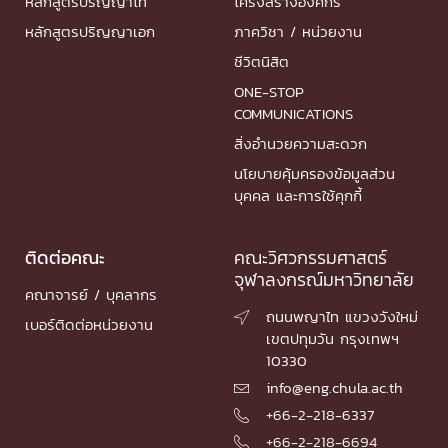
หลักสูตรปริญญาโท
โครงสร้างองค์กร
หลักสูตรปริญญาเอก
ภาควิชา / หน่วยงาน
ชีวิตนิสิต
ONE-STOP
COMMUNICATIONS
สิ่งอำนวยความสะดวก
นโยบายคุ้มครองข้อมูลส่วน
บุคคล และการใช้คุกกี้
ติดต่อคณะ
คณะวิศวกรรมศาสตร์
จุฬาลงกรณ์มหาวิทยาลัย
คณาจารย์ / บุคลากร
ถนนพญาไท แขวงวังใหม่

เบอร์ติดต่อหน่วยงาน
เขตปทุมวัน กรุงเทพฯ
10330
info@eng.chula.ac.th

+66-2-218-6337

+66-2-218-6694
