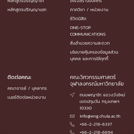
หลักสูตรปริญญาโท
โครงสร้างองค์กร
หลักสูตรปริญญาเอก
ภาควิชา / หน่วยงาน
ชีวิตนิสิต
ONE-STOP
COMMUNICATIONS
สิ่งอำนวยความสะดวก
นโยบายคุ้มครองข้อมูลส่วน
บุคคล และการใช้คุกกี้
ติดต่อคณะ
คณะวิศวกรรมศาสตร์
จุฬาลงกรณ์มหาวิทยาลัย
คณาจารย์ / บุคลากร
ถนนพญาไท แขวงวังใหม่

เบอร์ติดต่อหน่วยงาน
เขตปทุมวัน กรุงเทพฯ
10330
info@eng.chula.ac.th

+66-2-218-6337

+66-2-218-6694
