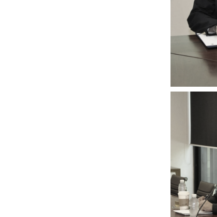
หน้าแรกวิจัย

จรรยาบรรณนักวิจัย
ข่าววิจัย
กลุ่มวิจัย
ทำเนียบนักวิจัย
ผลงานวิจัย
วารสารวิชา
ประชาสัมพันธ์ทุนวิจัย (ปกติ)
ประชาสัมพันธ์ท
ประกาศและแบบฟอร์ม
คำถามด้านวิจัยที่พบ
ติดต่อฝ่ายวิจัย
เชื่อมต่อหน่วยงานด้านวิจัย
multi-mentoring system
ABOUT
หน้าแรกเกี่ยวกับคณะ

เกี่ยวข้องกับ COVID-19
แนะนำคณะ
Par
โครงสร้างองค์กร
สิ่งอำนวยความสะดวก
Facts and Figures
ดาวน์โหลด
ติดต่อค
จุฬาฯ NetAuth
ห้องสมุด
หน่วยวิศวศึก