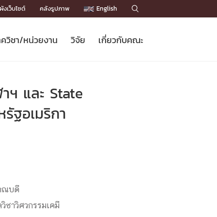
ังเว็บไซต์
คลังรูปภาพ
English

ควิชา/หน่วยงาน
วิจัย
เกี่ยวกับคณะ
Sustainable Development Goals
ข่าวรับสมัครนิสิต
หลักสูตรปริญญาโท
คณาจารย์ / บุคลากร
เบอร์ติดต่อหน่วยงาน
ข่าววิจัย
แนะนำคณะ


DGs)
BULLETIN
ทำเนียบศักดิ์อินทาเนีย
ทำเนียบนักวิจัย
โครงสร้างองค์กร
ฬาฯ และ State
โครงการ Chula Engineering สนับสนุน
ปริญญากิตติมศักดิ์
วารสารวิชาการ
Facts and Figures
เรียนรู้ตลอดชีวิต (Lifelong Learning)
ประชาสัมพันธ์ทุนวิจัย (พิเศษ)
ติดต่อคณะ

รัฐอเมริกา
คำถามด้านวิจัยที่พบบ่อย
ห้องสมุด

เชื่อมต่อหน่วยงานด้านวิจัย
 คณบดี
ควิชาวิศวกรรมเคมี