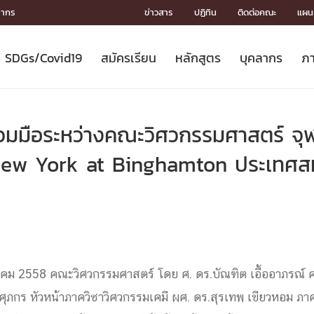
ลากร
ข่าวสาร
ปฏิทิน
ติดต่อคณะ
แผนผ
SDGs/Covid19
สมัครเรียน
หลักสูตร
บุคลากร
ภา
ION
ICS
MENTS
CH
Toward Innovative Society: fight
หลักสูตรที่เปิดสอน
หลักสูตรปริญญาตรี
คณะผู้บริหาร
หน่วยงาน
จรรยาบรรณนักวิจัย
เกี่ยวข้องกับ COVID-19















COVID19
(S
ปฏิทินรับสมัครนิสิต
หลักสูตรปริญญาเอก
โครงสร้างองค์กร
กลุ่มวิจัย
Partnership











N
วมมือระหว่างคณะวิศวกรรมศาสตร์ จุ
Engineering My World : สร้างสรรค์
ศาสตราจารย์กิตติคุณ
ผลงานวิจัย
สิ่งอำนวยความสะดวก








โลกใหม่ด้วยวิศวกรรม
การ
ประชาสัมพันธ์ทุนวิจัย (ปกติ)
ดาวน์โหลด




New York at Binghamton ประเทศสห
ประกาศและแบบฟอร์ม
จุฬาฯ NetAuth





ติดต่อฝ่ายวิจัย
หน่วยวิศวศึกษา




multi-mentoring system

CS
ษภาคม 2558 คณะวิศวกรรมศาสตร์ โดย ศ. ดร.บัณฑิต เอื้ออาภรณ์
ศุภกร หัวหน้าภาควิชาวิศวกรรมเคมี ผศ. ดร.สุรเทพ เขียวหอม ภา