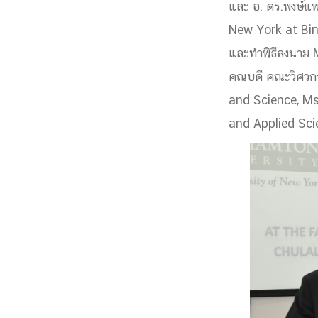
และ อ. ดร.พงษ์แพ
Engineering My World : สร้างสรรค์โลกใหม่
New York at Bing
โครงการ Chula Engineering สนับสนุนการเรีย
และทำพิธีลงนาม 
(Lifelong Learning)
FACULTY
คณบดี คณะวิศวกรร
and Science, M
หน้าแรกบุคลากร
and Applied Scie

คณะผู้บริหาร
คณาจารย์ / บุคลากร
โคร
ทำเนียบศักดิ์อินทาเนีย
ศาสตราจารย์กิตติค
ปริญญากิตติมศักดิ์
DEPARTME
หน้าแรกภาควิชา/หน่วยงาน

หน่วยงาน
เบอร์ติดต่อหน่วยงาน
RESEARCH