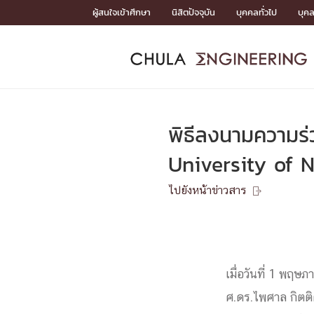
Skip
ผู้สนใจเข้าศึกษา
นิสิตปัจจุบัน
บุคคลทั่วไป
บุค
to
content
หน้าแรกSDGs/Covid19

Toward Innovative Society: fight COVID19
ADMISS
ACADEM
FACULTY
DEPART
RESEAR
ABOUT
หน้าแรกSDGs/Covid19

Sustainable Development Goals (SDGs)
ADMISSIO
พิธีลงนามความร่
หน้าแรกสมัครเรียน
หน้าแรกหลักสูตร
หน้าแรกบุคลากร
หน้าแรกภาควิชา/หน่วยงาน
หน้าแรกวิจัย
หน้าแรกเกี่ยวกับคณะ






University of 
หน้าแรกสมัครเรียน

หลักสูตรที่เปิดสอน
ไปยังหน้าข่าวสาร
ข่าวรับสมัครนิสิต

ปฏิทินรับสมัครนิสิต
ACADEMI
เมื่อวันที่ 1 พฤ
หน้าแรกหลักสูตร

หลักสูตรปริญญาตรี
หลักสูตรปริญญาโท
ศ.ดร.ไพศาล กิตติ
หลักสูตรปริญญาเอก
BULLETIN