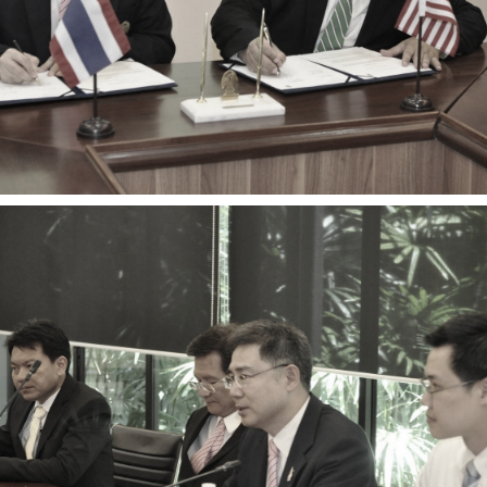
การ
ุนวิจัย (พิเศษ)
บ่อย
tnership
ณะ
ษา