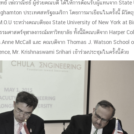
ทย์ เพ่งวาณิชย์ ผู้ช่วยคณบดี ได้ให้การต้อนรับผู้แทนจาก State
ด้วยวิศวกรรม
hamton ประเทศสหรัฐอเมริกา โดยการมาเยือนในครั้งนี้ มีวัตถุ
นรู้ตลอดชีวิต
M.O.U ระหว่างคณบดีของ State University of New York at 
มศาสตร์จุฬาลงกรณ์มหาวิทยาลัย ทั้งนี้มีคณบดีจาก Harper Col
s.Anne McCall และ คณบดีจาก Thomas J. Watson School o
nce, Mr. Krishnaswami Srihari เข้าร่วมประชุมในครั้งนี้ด้วย
งสร้างองค์กร
ุณ
NTS