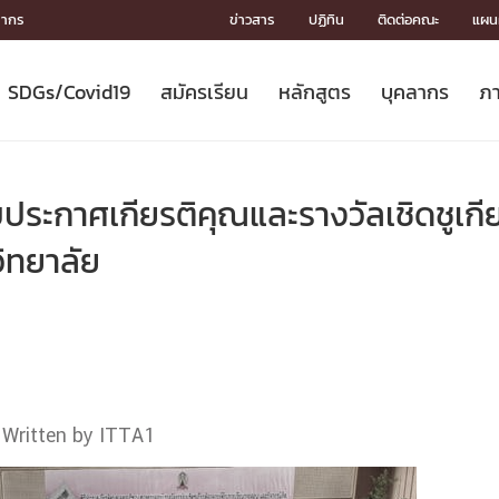
ลากร
ข่าวสาร
ปฏิทิน
ติดต่อคณะ
แผนผ
SDGs/Covid19
สมัครเรียน
หลักสูตร
บุคลากร
ภา
ION
ICS
MENTS
CH
Toward Innovative Society: fight
หลักสูตรที่เปิดสอน
หลักสูตรปริญญาตรี
คณะผู้บริหาร
หน่วยงาน
จรรยาบรรณนักวิจัย
เกี่ยวข้องกับ COVID-19















COVID19
(S
ปฏิทินรับสมัครนิสิต
หลักสูตรปริญญาเอก
โครงสร้างองค์กร
กลุ่มวิจัย
Partnership











N
ประกาศเกียรติคุณและรางวัลเชิดชูเกี
Engineering My World : สร้างสรรค์
ศาสตราจารย์กิตติคุณ
ผลงานวิจัย
สิ่งอำนวยความสะดวก








โลกใหม่ด้วยวิศวกรรม
การ
ประชาสัมพันธ์ทุนวิจัย (ปกติ)
ดาวน์โหลด




ิทยาลัย
ประกาศและแบบฟอร์ม
จุฬาฯ NetAuth





ติดต่อฝ่ายวิจัย
หน่วยวิศวศึกษา




multi-mentoring system

CS
Written by ITTA1