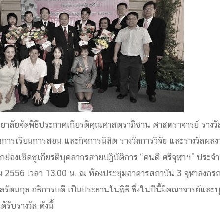
ด้วยวิศวกรรม
นรู้ตลอดชีวิต
งสร้างองค์กร
ุณ
ยาลัยจัดพิธีประกาศเกียรติคุณศาสตราภิชาน ศาสตราจารย์ รางวัล
NTS
านการเรียนการสอน และกิจการนิสิต รางวัลการวิจัย และรางวัลผลงา
ย่องเชิดชูเกียรติบุคลากรสายปฏิบัติการ “คนดี ศรีจุฬาฯ” ประจำปี
าคม 2556 เวลา 13.00 น. ณ ห้องประชุมอาคารสถาบัน 3 จุฬาลงกร
กมลรัตนกุล อธิการบดี เป็นประธานในพิธี ซึ่งในปีนี้มีคณาจารย์แ
รับรางวัล ดังนี้