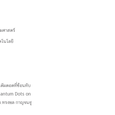
รมศาสตร์
คโนโลยี
ตัมดอตที่ซ้อนทับ
Quantum Dots on
ดร.ทรงพล กาญจนชู