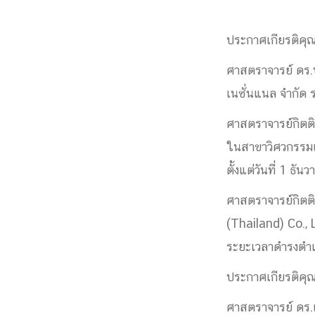
หน้าแรกวิจัย

จรรยาบรรณนักวิจัย
ข่าววิจัย
กลุ่มวิจัย
ประกาศเกียรติค
ทำเนียบนักวิจัย
ผลงานวิจัย
วารสารวิชา
ประชาสัมพันธ์ทุนวิจัย (ปกติ)
ประชาสัมพันธ์ท
ศาสตราจารย์ ดร.ป
ประกาศและแบบฟอร์ม
คำถามด้านวิจัยที่พบ
เนชั่นแนล จำกัด 
ติดต่อฝ่ายวิจัย
เชื่อมต่อหน่วยงานด้านวิจัย
ศาสตราจารย์กิตติ
multi-mentoring system
ABOUT
ในสาขาวิศวกรรมเ
ตั้งแต่วันที่ 1 ธ
หน้าแรกเกี่ยวกับคณะ

ศาสตราจารย์กิตติค
เกี่ยวข้องกับ COVID-19
แนะนำคณะ
Par
(Thailand) Co., 
โครงสร้างองค์กร
สิ่งอำนวยความสะดวก
Facts and Figures
ดาวน์โหลด
ติดต่อค
ระยะเวลาดำรงตำแห
จุฬาฯ NetAuth
ห้องสมุด
หน่วยวิศวศึก
ประกาศเกียรติคุ
ศาสตราจารย์ ดร.เ