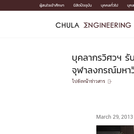
Skip
ผู้สนใจเข้าศึกษา
นิสิตปัจจุบัน
บุคคลทั่วไป
บุค
to
content
หน้าแรกSDGs/Covid19

Toward Innovative Society: fight COVID19
ADMISS
ACADEM
FACULTY
DEPART
RESEAR
ABOUT
หน้าแรกSDGs/Covid19

Sustainable Development Goals (SDGs)
ADMISSIO
บุคลากรวิศวฯ รับ
หน้าแรกสมัครเรียน
หน้าแรกหลักสูตร
หน้าแรกบุคลากร
หน้าแรกภาควิชา/หน่วยงาน
หน้าแรกวิจัย
หน้าแรกเกี่ยวกับคณะ






จุฬาลงกรณ์มหาว
หน้าแรกสมัครเรียน

หลักสูตรที่เปิดสอน
ไปยังหน้าข่าวสาร
ข่าวรับสมัครนิสิต

ปฏิทินรับสมัครนิสิต
ACADEMI
March 29, 2013
หน้าแรกหลักสูตร

หลักสูตรปริญญาตรี
หลักสูตรปริญญาโท
หลักสูตรปริญญาเอก
BULLETIN