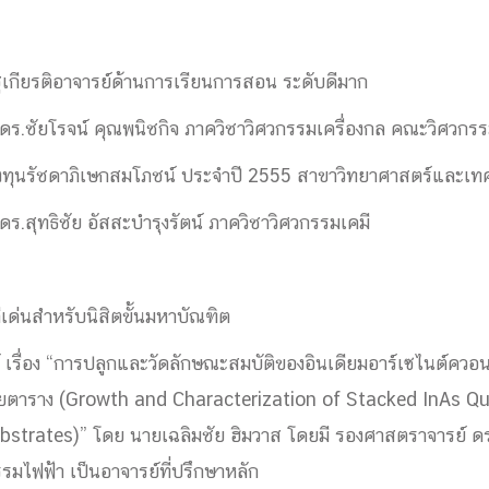
ชูเกียรติอาจารย์ด้านการเรียนการสอน ระดับดีมาก
ดร.ชัยโรจน์ คุณพนิชกิจ ภาควิชาวิศวกรรมเครื่องกล คณะวิศวกร
กองทุนรัชดาภิเษกสมโภชน์ ประจำปี 2555 สาขาวิทยาศาสตร์และเท
ร.สุทธิชัย อัสสะบำรุงรัตน์ ภาควิชาวิศวกรรมเคมี
ีเด่นสำหรับนิสิตขั้นมหาบัณฑิต
 เรื่อง “การปลูกและวัดลักษณะสมบัติของอินเดียมอาร์เซไนต์ควอน
ยตาราง (Growth and Characterization of Stacked InAs 
strates)” โดย นายเฉลิมชัย ฮิมวาส โดยมี รองศาสตราจารย์ 
รมไฟฟ้า เป็นอาจารย์ที่ปรึกษาหลัก