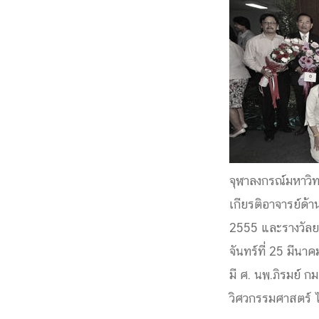
Engineering My World : สร้างสรรค์โลกใหม่
โครงการ Chula Engineering สนับสนุนการเรีย
(Lifelong Learning)
FACULTY
หน้าแรกบุคลากร

คณะผู้บริหาร
คณาจารย์ / บุคลากร
โคร
ทำเนียบศักดิ์อินทาเนีย
ศาสตราจารย์กิตติค
ปริญญากิตติมศักดิ์
จุฬาลงกรณ์มหาวิท
DEPARTME
เกียรติอาจารย์ด้
2555 และรางวัลยก
หน้าแรกภาควิชา/หน่วยงาน

จันทร์ที่ 25 มีน
หน่วยงาน
เบอร์ติดต่อหน่วยงาน
มี ศ. นพ.ภิรมย์ 
RESEARCH
วิศวกรรมศาสตร์ ได้