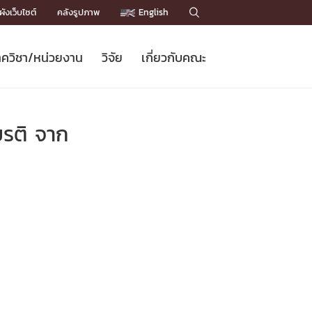
ังเว็บไซต์
คลังรูปภาพ
English

ควิชา/หน่วยงาน
วิจัย
เกี่ยวกับคณะ
Sustainable Development Goals
ข่าวรับสมัครนิสิต
หลักสูตรปริญญาโท
คณาจารย์ / บุคลากร
เบอร์ติดต่อหน่วยงาน
ข่าววิจัย
แนะนำคณะ


DGs)
BULLETIN
ทำเนียบศักดิ์อินทาเนีย
ทำเนียบนักวิจัย
โครงสร้างองค์กร
ยรติ จาก
โครงการ Chula Engineering สนับสนุน
ปริญญากิตติมศักดิ์
วารสารวิชาการ
Facts and Figures
เรียนรู้ตลอดชีวิต (Lifelong Learning)
ประชาสัมพันธ์ทุนวิจัย (พิเศษ)
ติดต่อคณะ

คำถามด้านวิจัยที่พบบ่อย
ห้องสมุด

เชื่อมต่อหน่วยงานด้านวิจัย