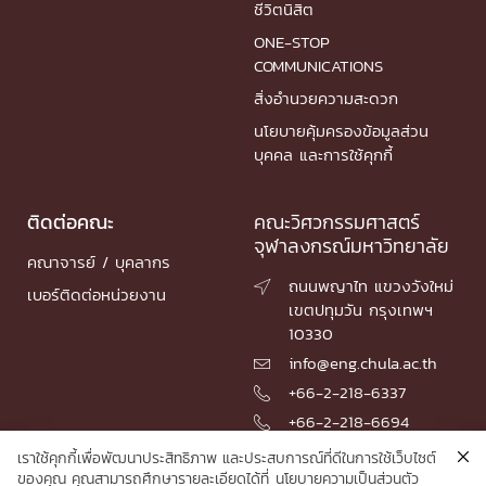
ชีวิตนิสิต
ONE-STOP
COMMUNICATIONS
สิ่งอำนวยความสะดวก
นโยบายคุ้มครองข้อมูลส่วน
บุคคล และการใช้คุกกี้
ติดต่อคณะ
คณะวิศวกรรมศาสตร์
จุฬาลงกรณ์มหาวิทยาลัย
คณาจารย์ / บุคลากร
ถนนพญาไท แขวงวังใหม่

เบอร์ติดต่อหน่วยงาน
เขตปทุมวัน กรุงเทพฯ
10330
info@eng.chula.ac.th

+66-2-218-6337

+66-2-218-6694

เราใช้คุกกี้เพื่อพัฒนาประสิทธิภาพ และประสบการณ์ที่ดีในการใช้เว็บไซต์
ของคุณ คุณสามารถศึกษารายละเอียดได้ที่
นโยบายความเป็นส่วนตัว