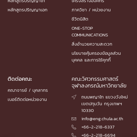
หลักสูตรปริญญาโท
โครงสร้างองค์กร
หลักสูตรปริญญาเอก
ภาควิชา / หน่วยงาน
ชีวิตนิสิต
ONE-STOP
COMMUNICATIONS
สิ่งอำนวยความสะดวก
นโยบายคุ้มครองข้อมูลส่วน
บุคคล และการใช้คุกกี้
ติดต่อคณะ
คณะวิศวกรรมศาสตร์
จุฬาลงกรณ์มหาวิทยาลัย
คณาจารย์ / บุคลากร
ถนนพญาไท แขวงวังใหม่

เบอร์ติดต่อหน่วยงาน
เขตปทุมวัน กรุงเทพฯ
10330
info@eng.chula.ac.th

+66-2-218-6337

+66-2-218-6694
