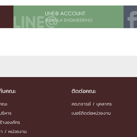
LINE@ ACCOUNT
การ
@CHULA ENGINEERING
ุนวิจัย (พิเศษ)
บ่อย
tnership
วกับคณะ
ติดต่อคณะ
ำคณะ
คณาจารย์ / บุคลากร
ณะ
บริหาร
เบอร์ติดต่อหน่วยงาน
ษา
ร้างองค์กร
ชา / หน่วยงาน