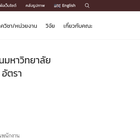
ังเว็บไซต์
คลังรูปภาพ
English

ควิชา/หน่วยงาน
วิจัย
เกี่ยวกับคณะ
Sustainable Development Goals
ข่าวรับสมัครนิสิต
หลักสูตรปริญญาโท
คณาจารย์ / บุคลากร
เบอร์ติดต่อหน่วยงาน
ข่าววิจัย
แนะนำคณะ


DGs)
BULLETIN
ทำเนียบศักดิ์อินทาเนีย
ทำเนียบนักวิจัย
โครงสร้างองค์กร
านมหาวิทยาลัย
โครงการ Chula Engineering สนับสนุน
ปริญญากิตติมศักดิ์
วารสารวิชาการ
Facts and Figures
เรียนรู้ตลอดชีวิต (Lifelong Learning)
ประชาสัมพันธ์ทุนวิจัย (พิเศษ)
ติดต่อคณะ

 อัตรา
คำถามด้านวิจัยที่พบบ่อย
ห้องสมุด

เชื่อมต่อหน่วยงานด้านวิจัย
็นพนักงาน