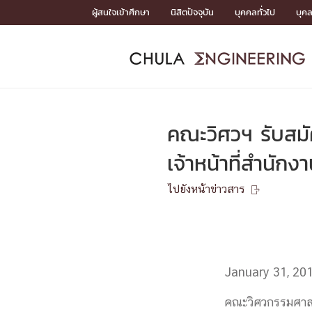
Skip
ผู้สนใจเข้าศึกษา
นิสิตปัจจุบัน
บุคคลทั่วไป
บุค
to
content
หน้าแรกSDGs/Covid19

Toward Innovative Society: fight COVID19
ADMISS
ACADEM
FACULTY
DEPART
RESEAR
ABOUT
หน้าแรกSDGs/Covid19

Sustainable Development Goals (SDGs)
ADMISSIO
คณะวิศวฯ รับสมัค
หน้าแรกสมัครเรียน
หน้าแรกหลักสูตร
หน้าแรกบุคลากร
หน้าแรกภาควิชา/หน่วยงาน
หน้าแรกวิจัย
หน้าแรกเกี่ยวกับคณะ






เจ้าหน้าที่สำนัก
หน้าแรกสมัครเรียน

หลักสูตรที่เปิดสอน
ไปยังหน้าข่าวสาร
ข่าวรับสมัครนิสิต

ปฏิทินรับสมัครนิสิต
ACADEMI
January 31, 20
หน้าแรกหลักสูตร

หลักสูตรปริญญาตรี
หลักสูตรปริญญาโท
คณะวิศวกรรมศาสตร
หลักสูตรปริญญาเอก
BULLETIN