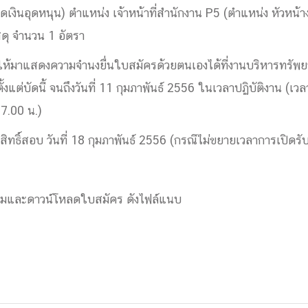
เงินอุดหนุน) ตำแหน่ง เจ้าหน้าที่สำนักงาน P5 (ตำแหน่ง หัวหน้างา
ด้วยวิศวกรรม
นรู้ตลอดชีวิต
ดุ จำนวน 1 อัตรา
ให้มาแสดงความจำนงยื่นใบสมัครด้วยตนเองได้ที่งานบริหารทรัพ
้งแต่บัดนี้ จนถึงวันที่ 11 กุมภาพันธ์ 2556 ในเวลาปฏิบัติงาน (เ
7.00 น.)
งสร้างองค์กร
ีสิทธิ์สอบ วันที่ 18 กุมภาพันธ์ 2556 (กรณีไม่ขยายเวลาการเปิดรั
ุณ
NTS
เติมและดาวน์โหลดใบสมัคร ดังไฟล์แนบ