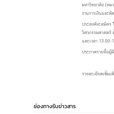
มหาวิทยาลัย (หมวด
Engineering My World : สร้างสรรค์โลกใหม่
โครงการ Chula Engineering สนับสนุนการเรีย
งานการเงินและพัส
(Lifelong Learning)
ประสงค์จะสมัคร 
FACULTY
วิศวกรรมศาสตร์ ตั
และเวลา 13.00-1
หน้าแรกบุคลากร

คณะผู้บริหาร
คณาจารย์ / บุคลากร
โคร
ประกาศรายชื่อผู้ม
ทำเนียบศักดิ์อินทาเนีย
ศาสตราจารย์กิตติค
ปริญญากิตติมศักดิ์
DEPARTME
รายละเอียดเพิ่ม
หน้าแรกภาควิชา/หน่วยงาน

หน่วยงาน
เบอร์ติดต่อหน่วยงาน
RESEARCH
ช่องทางรับข่าวสาร