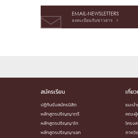
หน้าแรกวิจัย

จรรยาบรรณนักวิจัย
ข่าววิจัย
กลุ่มวิจัย
EMAIL-NEWSLETTERS
ทำเนียบนักวิจัย
ผลงานวิจัย
วารสารวิชา
ลงทะเบียนรับข่าวสาร

ประชาสัมพันธ์ทุนวิจัย (ปกติ)
ประชาสัมพันธ์ท
ประกาศและแบบฟอร์ม
คำถามด้านวิจัยที่พบ
ติดต่อฝ่ายวิจัย
เชื่อมต่อหน่วยงานด้านวิจัย
multi-mentoring system
ABOUT
หน้าแรกเกี่ยวกับคณะ

เกี่ยวข้องกับ COVID-19
แนะนำคณะ
Par
สมัครเรียน
เกี่ย
โครงสร้างองค์กร
สิ่งอำนวยความสะดวก
ปฏิทินรับสมัครนิสิต
แนะน
Facts and Figures
ดาวน์โหลด
ติดต่อค
หลักสูตรปริญญาตรี
คณะผู้
จุฬาฯ NetAuth
ห้องสมุด
หน่วยวิศวศึก
หลักสูตรปริญญาโท
โครงส
หลักสูตรปริญญาเอก
ภาควิ