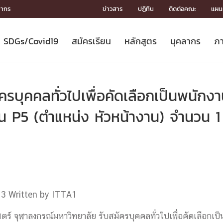
ลากร
ข่าวสาร
ปฏิทิน
ติดต่อคณะ
แผนผ
SDGs/Covid19
สมัครเรียน
หลักสูตร
บุคลากร
ภา
ION
ICS
MENTS
CH
Toward Innovative Society: fight
หลักสูตรที่เปิดสอน
หลักสูตรปริญญาตรี
คณะผู้บริหาร
หน่วยงาน
จรรยาบรรณนักวิจัย
เกี่ยวข้องกับ COVID-19















COVID19
(S
ปฏิทินรับสมัครนิสิต
หลักสูตรปริญญาเอก
โครงสร้างองค์กร
กลุ่มวิจัย
Partnership











N
รบุคคลทั่วไปเพื่อคัดเลือกเป็นพนักง
Engineering My World : สร้างสรรค์
ศาสตราจารย์กิตติคุณ
ผลงานวิจัย
สิ่งอำนวยความสะดวก








โลกใหม่ด้วยวิศวกรรม
การ
ประชาสัมพันธ์ทุนวิจัย (ปกติ)
ดาวน์โหลด




งาน P5 (ตำแหน่ง หัวหน้างาน) จำนวน 1
ประกาศและแบบฟอร์ม
จุฬาฯ NetAuth





ติดต่อฝ่ายวิจัย
หน่วยวิศวศึกษา




multi-mentoring system

CS
13
Written by ITTA1
์ จุฬาลงกรณ์มหาวิทยาลัย รับสมัครบุคคลทั่วไปเพื่อคัดเลือกเป