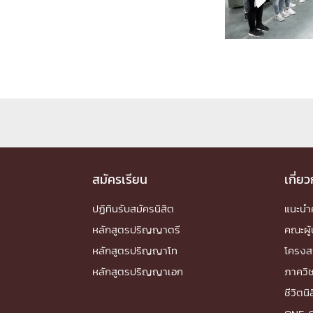
Engineering My World : สร้างสรรค์โลกใหม่
โครงการ Chula Engineering สนับสนุนการเรีย
(Lifelong Learning)
FACULTY
หน้าแรกบุคลากร

คณะผู้บริหาร
คณาจารย์ / บุคลากร
โคร
ทำเนียบศักดิ์อินทาเนีย
ศาสตราจารย์กิตติค
ปริญญากิตติมศักดิ์
สมัครเรียน
เกี่ย
DEPARTME
ปฏิทินรับสมัครนิสิต
แนะน
หลักสูตรปริญญาตรี
คณะผู้
หน้าแรกภาควิชา/หน่วยงาน

หลักสูตรปริญญาโท
โครงส
หน่วยงาน
เบอร์ติดต่อหน่วยงาน
หลักสูตรปริญญาเอก
ภาควิ
RESEARCH
ชีวิตนิ