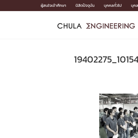
Skip
ผู้สนใจเข้าศึกษา
นิสิตปัจจุบัน
บุคคลทั่วไป
บุค
to
content
หน้าแรกSDGs/Covid19

Toward Innovative Society: fight COVID19
ADMISS
ACADEM
FACULTY
DEPART
RESEAR
ABOUT
หน้าแรกSDGs/Covid19

Sustainable Development Goals (SDGs)
ADMISSIO
19402275_1015
หน้าแรกสมัครเรียน
หน้าแรกหลักสูตร
หน้าแรกบุคลากร
หน้าแรกภาควิชา/หน่วยงาน
หน้าแรกวิจัย
หน้าแรกเกี่ยวกับคณะ






หน้าแรกสมัครเรียน

หลักสูตรที่เปิดสอน
ข่าวรับสมัครนิสิต
ปฏิทินรับสมัครนิสิต
ACADEMI
หน้าแรกหลักสูตร

หลักสูตรปริญญาตรี
หลักสูตรปริญญาโท
หลักสูตรปริญญาเอก
BULLETIN