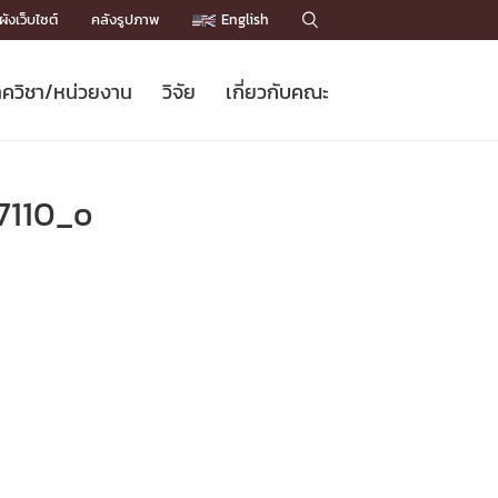
ังเว็บไซต์
คลังรูปภาพ
English

ควิชา/หน่วยงาน
วิจัย
เกี่ยวกับคณะ
Sustainable Development Goals
ข่าวรับสมัครนิสิต
หลักสูตรปริญญาโท
คณาจารย์ / บุคลากร
เบอร์ติดต่อหน่วยงาน
ข่าววิจัย
แนะนำคณะ


DGs)
BULLETIN
ทำเนียบศักดิ์อินทาเนีย
ทำเนียบนักวิจัย
โครงสร้างองค์กร
7110_o
โครงการ Chula Engineering สนับสนุน
ปริญญากิตติมศักดิ์
วารสารวิชาการ
Facts and Figures
เรียนรู้ตลอดชีวิต (Lifelong Learning)
ประชาสัมพันธ์ทุนวิจัย (พิเศษ)
ติดต่อคณะ

คำถามด้านวิจัยที่พบบ่อย
ห้องสมุด

เชื่อมต่อหน่วยงานด้านวิจัย