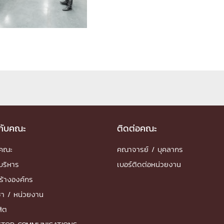
ด้วยวิศวกรรม
นรู้ตลอดชีวิต
งสร้างองค์กร
ุณ
วกับคณะ
ติดต่อคณะ
NTS
ำคณะ
คณาจารย์ / บุคลากร
บริหาร
เบอร์ติดต่อหน่วยงาน
ร้างองค์กร
ชา / หน่วยงาน
สิต