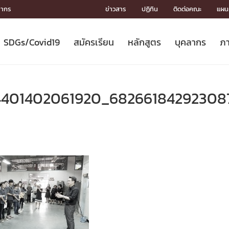
ลากร
ข่าวสาร
ปฏิทิน
ติดต่อคณะ
แผนผ
SDGs/Covid19
สมัครเรียน
หลักสูตร
บุคลากร
ภา
ION
ICS
MENTS
CH
Toward Innovative Society: fight
หลักสูตรที่เปิดสอน
หลักสูตรปริญญาตรี
คณะผู้บริหาร
หน่วยงาน
จรรยาบรรณนักวิจัย
เกี่ยวข้องกับ COVID-19















COVID19
(S
ปฏิทินรับสมัครนิสิต
หลักสูตรปริญญาเอก
โครงสร้างองค์กร
กลุ่มวิจัย
Partnership











N
4401402061920_68266184292308
Engineering My World : สร้างสรรค์
ศาสตราจารย์กิตติคุณ
ผลงานวิจัย
สิ่งอำนวยความสะดวก








โลกใหม่ด้วยวิศวกรรม
การ
ประชาสัมพันธ์ทุนวิจัย (ปกติ)
ดาวน์โหลด




ประกาศและแบบฟอร์ม
จุฬาฯ NetAuth





ติดต่อฝ่ายวิจัย
หน่วยวิศวศึกษา




multi-mentoring system

CS