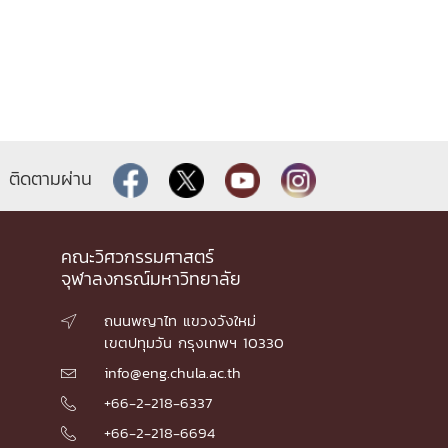
ติดตามผ่าน
คณะวิศวกรรมศาสตร์
จุฬาลงกรณ์มหาวิทยาลัย
ถนนพญาไท แขวงวังใหม่

เขตปทุมวัน กรุงเทพฯ 10330
info@eng.chula.ac.th

+66-2-218-6337

+66-2-218-6694
