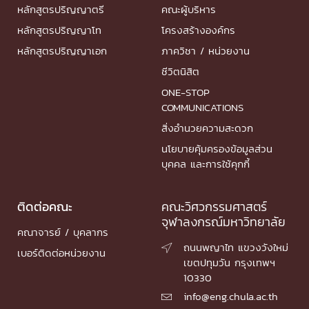
หลักสูตรปริญญาตรี
คณะผู้บริหาร
หลักสูตรปริญญาโท
โครงสร้างองค์กร
หลักสูตรปริญญาเอก
ภาควิชา / หน่วยงาน
ชีวิตนิสิต
ONE-STOP
COMMUNICATIONS
สิ่งอำนวยความสะดวก
นโยบายคุ้มครองข้อมูลส่วน
บุคคล และการใช้คุกกี้
ติดต่อคณะ
คณะวิศวกรรมศาสตร์
จุฬาลงกรณ์มหาวิทยาลัย
คณาจารย์ / บุคลากร
ถนนพญาไท แขวงวังใหม่

เบอร์ติดต่อหน่วยงาน
เขตปทุมวัน กรุงเทพฯ
10330
info@eng.chula.ac.th
