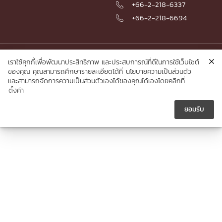
+66-2-218-6337

+66-2-218-6694

© 2026 Faculty of Engineering, Chulalongkorn University
เราใช้คุกกี้เพื่อพัฒนาประสิทธิภาพ และประสบการณ์ที่ดีในการใช้เว็บไซต์
ของคุณ คุณสามารถศึกษารายละเอียดได้ที่
นโยบายความเป็นส่วนตัว
และสามารถจัดการความเป็นส่วนตัวเองได้ของคุณได้เองโดยคลิกที่
ตั้งค่า
ยอมรับ




