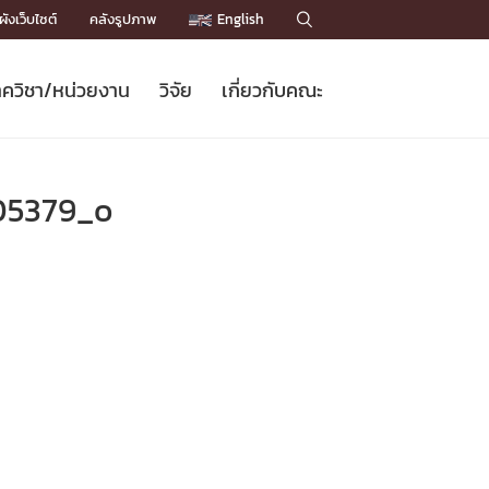
ังเว็บไซต์
คลังรูปภาพ
English

ควิชา/หน่วยงาน
วิจัย
เกี่ยวกับคณะ
Sustainable Development Goals
ข่าวรับสมัครนิสิต
หลักสูตรปริญญาโท
คณาจารย์ / บุคลากร
เบอร์ติดต่อหน่วยงาน
ข่าววิจัย
แนะนำคณะ


DGs)
BULLETIN
ทำเนียบศักดิ์อินทาเนีย
ทำเนียบนักวิจัย
โครงสร้างองค์กร
05379_o
โครงการ Chula Engineering สนับสนุน
ปริญญากิตติมศักดิ์
วารสารวิชาการ
Facts and Figures
เรียนรู้ตลอดชีวิต (Lifelong Learning)
ประชาสัมพันธ์ทุนวิจัย (พิเศษ)
ติดต่อคณะ

คำถามด้านวิจัยที่พบบ่อย
ห้องสมุด

เชื่อมต่อหน่วยงานด้านวิจัย