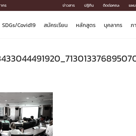
ลากร
ข่าวสาร
ปฏิทิน
ติดต่อคณะ
แผนผ
SDGs/Covid19
สมัครเรียน
หลักสูตร
บุคลากร
ภา
ION
ICS
MENTS
CH
Toward Innovative Society: fight
หลักสูตรที่เปิดสอน
หลักสูตรปริญญาตรี
คณะผู้บริหาร
หน่วยงาน
จรรยาบรรณนักวิจัย
เกี่ยวข้องกับ COVID-19















COVID19
(S
ปฏิทินรับสมัครนิสิต
หลักสูตรปริญญาเอก
โครงสร้างองค์กร
กลุ่มวิจัย
Partnership











N
3433044491920_71301337689507
Engineering My World : สร้างสรรค์
ศาสตราจารย์กิตติคุณ
ผลงานวิจัย
สิ่งอำนวยความสะดวก








โลกใหม่ด้วยวิศวกรรม
การ
ประชาสัมพันธ์ทุนวิจัย (ปกติ)
ดาวน์โหลด




ประกาศและแบบฟอร์ม
จุฬาฯ NetAuth





ติดต่อฝ่ายวิจัย
หน่วยวิศวศึกษา




multi-mentoring system

CS