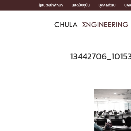
Skip
ผู้สนใจเข้าศึกษา
นิสิตปัจจุบัน
บุคคลทั่วไป
บุค
to
content
หน้าแรกSDGs/Covid19

Toward Innovative Society: fight COVID19
ADMISS
ACADEM
FACULTY
DEPART
RESEAR
ABOUT
หน้าแรกSDGs/Covid19

Sustainable Development Goals (SDGs)
ADMISSIO
13442706_1015
หน้าแรกสมัครเรียน
หน้าแรกหลักสูตร
หน้าแรกบุคลากร
หน้าแรกภาควิชา/หน่วยงาน
หน้าแรกวิจัย
หน้าแรกเกี่ยวกับคณะ






หน้าแรกสมัครเรียน

หลักสูตรที่เปิดสอน
ข่าวรับสมัครนิสิต
ปฏิทินรับสมัครนิสิต
ACADEMI
หน้าแรกหลักสูตร

หลักสูตรปริญญาตรี
หลักสูตรปริญญาโท
หลักสูตรปริญญาเอก
BULLETIN