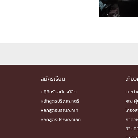
Engineering My World : สร้างสรรค์โลกใหม่
โครงการ Chula Engineering สนับสนุนการเรีย
(Lifelong Learning)
FACULTY
หน้าแรกบุคลากร

คณะผู้บริหาร
คณาจารย์ / บุคลากร
โคร
ทำเนียบศักดิ์อินทาเนีย
ศาสตราจารย์กิตติค
ปริญญากิตติมศักดิ์
สมัครเรียน
เกี่ย
DEPARTME
ปฏิทินรับสมัครนิสิต
แนะน
หลักสูตรปริญญาตรี
คณะผู้
หน้าแรกภาควิชา/หน่วยงาน

หลักสูตรปริญญาโท
โครงส
หน่วยงาน
เบอร์ติดต่อหน่วยงาน
หลักสูตรปริญญาเอก
ภาควิ
RESEARCH
ชีวิตนิ
ONE-