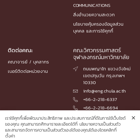
COMMUNICATIONS
สิ่งอำนวยความสะดวก
นโยบายคุ้มครองข้อมูลส่วน
บุคคล และการใช้คุกกี้
ติดต่อคณะ
คณะวิศวกรรมศาสตร์
จุฬาลงกรณ์มหาวิทยาลัย
คณาจารย์ / บุคลากร
ถนนพญาไท แขวงวังใหม่

เบอร์ติดต่อหน่วยงาน
เขตปทุมวัน กรุงเทพฯ
10330
info@eng.chula.ac.th

+66-2-218-6337

+66-2-218-6694

เราใช้คุกกี้เพื่อพัฒนาประสิทธิภาพ และประสบการณ์ที่ดีในการใช้เว็บไซต์
ของคุณ คุณสามารถศึกษารายละเอียดได้ที่
นโยบายความเป็นส่วนตัว
และสามารถจัดการความเป็นส่วนตัวเองได้ของคุณได้เองโดยคลิกที่
© 2026 Faculty of Engineering, Chulalongkorn University
ตั้งค่า