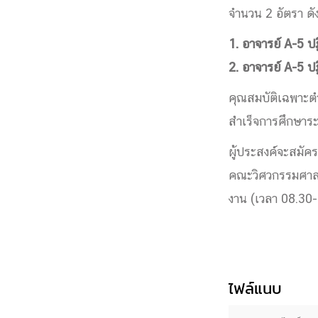
จำนวน 2 อัตรา ดังน
Engineering My World : สร้างสรรค์โลกใหม่
โครงการ Chula Engineering สนับสนุนการเรีย
1. อาจารย์ A-5 ป
(Lifelong Learning)
2. อาจารย์ A-5 ปฏ
FACULTY
คุณสมบัติเฉพาะต
หน้าแรกบุคลากร
สำเร็จการศึกษาระ

คณะผู้บริหาร
คณาจารย์ / บุคลากร
โคร
ผู้ประสงค์จะสมัค
ทำเนียบศักดิ์อินทาเนีย
ศาสตราจารย์กิตติค
คณะวิศวกรรมศาสตร
ปริญญากิตติมศักดิ์
DEPARTME
งาน (เวลา 08.30
หน้าแรกภาควิชา/หน่วยงาน

หน่วยงาน
เบอร์ติดต่อหน่วยงาน
RESEARCH
ไฟล์แนบ