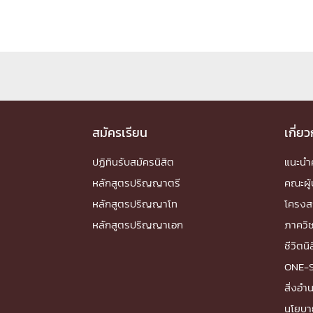
สมัครเรียน
เกี่ย
ปฏิทินรับสมัครนิสิต
แนะน
หลักสูตรปริญญาตรี
คณะผู้
หลักสูตรปริญญาโท
โครงส
หลักสูตรปริญญาเอก
ภาควิ
ชีวิตนิ
ONE-
สิ่งอ
นโยบา