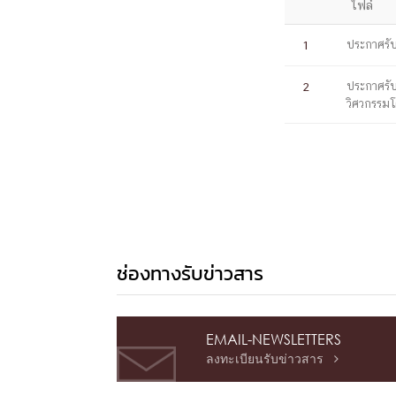
ไฟล์
หน้าแรกวิจัย

จรรยาบรรณนักวิจัย
ข่าววิจัย
กลุ่มวิจัย
ประกาศรับ
1
ทำเนียบนักวิจัย
ผลงานวิจัย
วารสารวิชา
ประชาสัมพันธ์ทุนวิจัย (ปกติ)
ประชาสัมพันธ์ท
ประกาศรับ
2
วิศวกรรมโ
ประกาศและแบบฟอร์ม
คำถามด้านวิจัยที่พบ
ติดต่อฝ่ายวิจัย
เชื่อมต่อหน่วยงานด้านวิจัย
multi-mentoring system
ABOUT
หน้าแรกเกี่ยวกับคณะ

เกี่ยวข้องกับ COVID-19
แนะนำคณะ
Par
ช่องทางรับข่าวสาร
โครงสร้างองค์กร
สิ่งอำนวยความสะดวก
Facts and Figures
ดาวน์โหลด
ติดต่อค
จุฬาฯ NetAuth
ห้องสมุด
หน่วยวิศวศึก
EMAIL-NEWSLETTERS
ลงทะเบียนรับข่าวสาร
