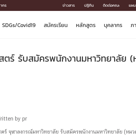
ลากร
ข่าวสาร
ปฏิทิน
ติดต่อคณะ
แผนผ
SDGs/Covid19
สมัครเรียน
หลักสูตร
บุคลากร
ภา
ION
ICS
MENTS
CH
Toward Innovative Society: fight
หลักสูตรที่เปิดสอน
หลักสูตรปริญญาตรี
คณะผู้บริหาร
หน่วยงาน
จรรยาบรรณนักวิจัย
เกี่ยวข้องกับ COVID-19















COVID19
(S
ปฏิทินรับสมัครนิสิต
หลักสูตรปริญญาเอก
โครงสร้างองค์กร
กลุ่มวิจัย
Partnership











N
ตร์ รับสมัครพนักงานมหาวิทยาลัย (ห
Engineering My World : สร้างสรรค์
ศาสตราจารย์กิตติคุณ
ผลงานวิจัย
สิ่งอำนวยความสะดวก








โลกใหม่ด้วยวิศวกรรม
การ
ประชาสัมพันธ์ทุนวิจัย (ปกติ)
ดาวน์โหลด




ประกาศและแบบฟอร์ม
จุฬาฯ NetAuth





ติดต่อฝ่ายวิจัย
หน่วยวิศวศึกษา




multi-mentoring system

CS
ritten by pr
ร์ จุฬาลงกรณ์มหาวิทยาลัย รับสมัครพนักงานมหาวิทยาลัย (หมวด