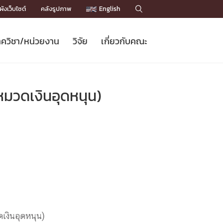
ังเว็บไซต์
คลังรูปภาพ
English

ควิชา/หน่วยงาน
วิจัย
เกี่ยวกับคณะ
Sustainable Development Goals
ข่าวรับสมัครนิสิต
หลักสูตรปริญญาโท
คณาจารย์ / บุคลากร
เบอร์ติดต่อหน่วยงาน
ข่าววิจัย
แนะนำคณะ


DGs)
BULLETIN
ทำเนียบศักดิ์อินทาเนีย
ทำเนียบนักวิจัย
โครงสร้างองค์กร
มวดเงินอุดหนุน)
โครงการ Chula Engineering สนับสนุน
ปริญญากิตติมศักดิ์
วารสารวิชาการ
Facts and Figures
เรียนรู้ตลอดชีวิต (Lifelong Learning)
ประชาสัมพันธ์ทุนวิจัย (พิเศษ)
ติดต่อคณะ

คำถามด้านวิจัยที่พบบ่อย
ห้องสมุด

เชื่อมต่อหน่วยงานด้านวิจัย
เงินอุดหนุน)