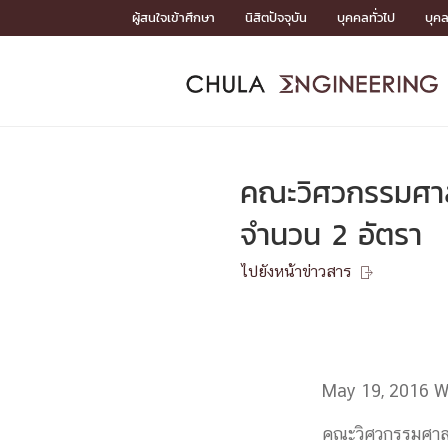
Skip
ผู้สนใจเข้าศึกษา
นิสิตปัจจุบัน
บุคคลทั่วไป
บุค
to
content
หน้าแรกSDGs/Covid19

Toward Innovative Society: fight COVID19
ADMISS
ACADEM
FACULTY
DEPART
RESEAR
ABOUT
หน้าแรกSDGs/Covid19

Sustainable Development Goals (SDGs)
ADMISSIO
คณะวิศวกรรมศาส
หน้าแรกสมัครเรียน
หน้าแรกหลักสูตร
หน้าแรกบุคลากร
หน้าแรกภาควิชา/หน่วยงาน
หน้าแรกวิจัย
หน้าแรกเกี่ยวกับคณะ






จำนวน 2 อัตรา
หน้าแรกสมัครเรียน

หลักสูตรที่เปิดสอน
ไปยังหน้าข่าวสาร
ข่าวรับสมัครนิสิต

ปฏิทินรับสมัครนิสิต
ACADEMI
May 19, 2016
W
หน้าแรกหลักสูตร

หลักสูตรปริญญาตรี
หลักสูตรปริญญาโท
คณะวิศวกรรมศาสต
หลักสูตรปริญญาเอก
BULLETIN