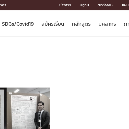
ลากร
ข่าวสาร
ปฏิทิน
ติดต่อคณะ
แผนผ
SDGs/Covid19
สมัครเรียน
หลักสูตร
บุคลากร
ภา
ION
ICS
MENTS
CH
Toward Innovative Society: fight
หลักสูตรที่เปิดสอน
หลักสูตรปริญญาตรี
คณะผู้บริหาร
หน่วยงาน
จรรยาบรรณนักวิจัย
เกี่ยวข้องกับ COVID-19















COVID19
(S
ปฏิทินรับสมัครนิสิต
หลักสูตรปริญญาเอก
โครงสร้างองค์กร
กลุ่มวิจัย
Partnership











N
Engineering My World : สร้างสรรค์
ศาสตราจารย์กิตติคุณ
ผลงานวิจัย
สิ่งอำนวยความสะดวก








โลกใหม่ด้วยวิศวกรรม
การ
ประชาสัมพันธ์ทุนวิจัย (ปกติ)
ดาวน์โหลด




ประกาศและแบบฟอร์ม
จุฬาฯ NetAuth





ติดต่อฝ่ายวิจัย
หน่วยวิศวศึกษา




multi-mentoring system

CS