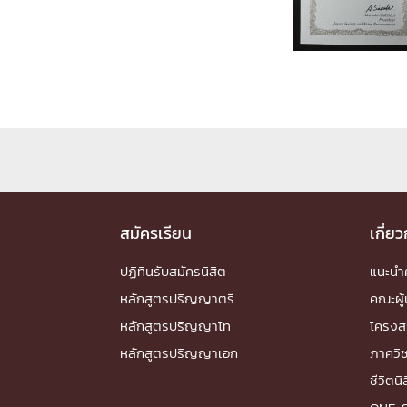
Engineering My World : สร้างสรรค์โลกใหม่
โครงการ Chula Engineering สนับสนุนการเรีย
(Lifelong Learning)
FACULTY
หน้าแรกบุคลากร

คณะผู้บริหาร
คณาจารย์ / บุคลากร
โคร
ทำเนียบศักดิ์อินทาเนีย
ศาสตราจารย์กิตติค
ปริญญากิตติมศักดิ์
สมัครเรียน
เกี่ย
DEPARTME
ปฏิทินรับสมัครนิสิต
แนะน
หลักสูตรปริญญาตรี
คณะผู้
หน้าแรกภาควิชา/หน่วยงาน

หลักสูตรปริญญาโท
โครงส
หน่วยงาน
เบอร์ติดต่อหน่วยงาน
หลักสูตรปริญญาเอก
ภาควิ
RESEARCH
ชีวิตนิ