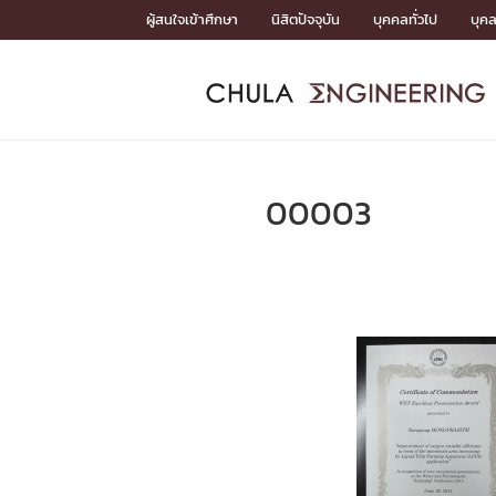
Skip
ผู้สนใจเข้าศึกษา
นิสิตปัจจุบัน
บุคคลทั่วไป
บุค
to
content
หน้าแรกSDGs/Covid19

Toward Innovative Society: fight COVID19
ADMISS
ACADEM
FACULTY
DEPART
RESEAR
ABOUT
หน้าแรกSDGs/Covid19

Sustainable Development Goals (SDGs)
ADMISSIO
00003
หน้าแรกสมัครเรียน
หน้าแรกหลักสูตร
หน้าแรกบุคลากร
หน้าแรกภาควิชา/หน่วยงาน
หน้าแรกวิจัย
หน้าแรกเกี่ยวกับคณะ






หน้าแรกสมัครเรียน

หลักสูตรที่เปิดสอน
ข่าวรับสมัครนิสิต
ปฏิทินรับสมัครนิสิต
ACADEMI
หน้าแรกหลักสูตร

หลักสูตรปริญญาตรี
หลักสูตรปริญญาโท
หลักสูตรปริญญาเอก
BULLETIN