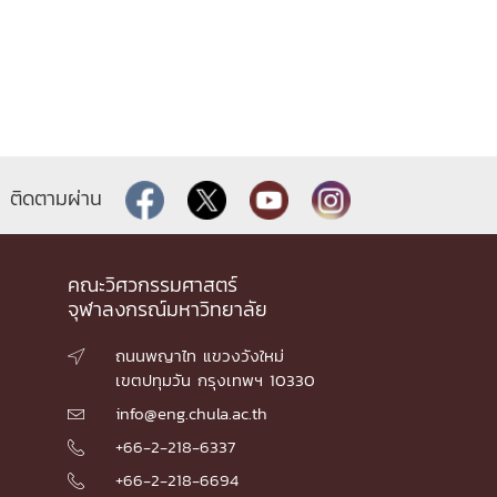
ติดตามผ่าน
คณะวิศวกรรมศาสตร์
จุฬาลงกรณ์มหาวิทยาลัย
ถนนพญาไท แขวงวังใหม่

เขตปทุมวัน กรุงเทพฯ 10330
info@eng.chula.ac.th

+66-2-218-6337

+66-2-218-6694
