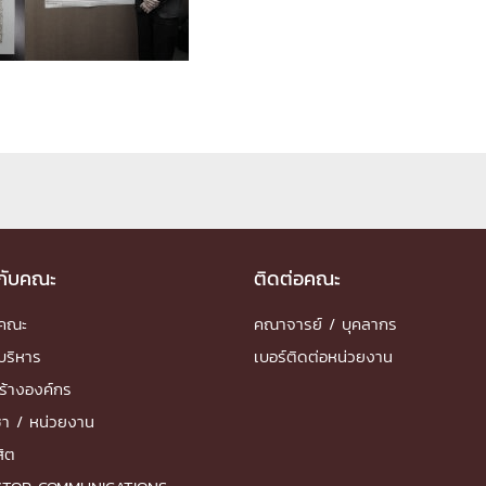
ด้วยวิศวกรรม
นรู้ตลอดชีวิต
งสร้างองค์กร
ุณ
วกับคณะ
ติดต่อคณะ
NTS
ำคณะ
คณาจารย์ / บุคลากร
บริหาร
เบอร์ติดต่อหน่วยงาน
ร้างองค์กร
ชา / หน่วยงาน
สิต