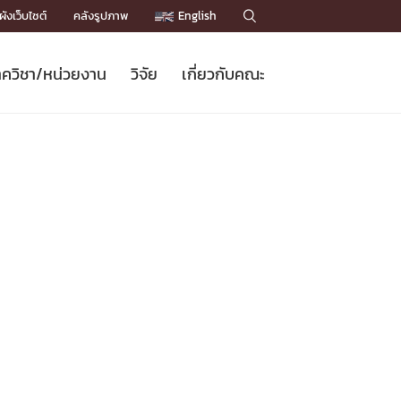
ังเว็บไซต์
คลังรูปภาพ
English

ควิชา/หน่วยงาน
วิจัย
เกี่ยวกับคณะ
Sustainable Development Goals
ข่าวรับสมัครนิสิต
หลักสูตรปริญญาโท
คณาจารย์ / บุคลากร
เบอร์ติดต่อหน่วยงาน
ข่าววิจัย
แนะนำคณะ


DGs)
BULLETIN
ทำเนียบศักดิ์อินทาเนีย
ทำเนียบนักวิจัย
โครงสร้างองค์กร
โครงการ Chula Engineering สนับสนุน
ปริญญากิตติมศักดิ์
วารสารวิชาการ
Facts and Figures
เรียนรู้ตลอดชีวิต (Lifelong Learning)
ประชาสัมพันธ์ทุนวิจัย (พิเศษ)
ติดต่อคณะ

คำถามด้านวิจัยที่พบบ่อย
ห้องสมุด

เชื่อมต่อหน่วยงานด้านวิจัย