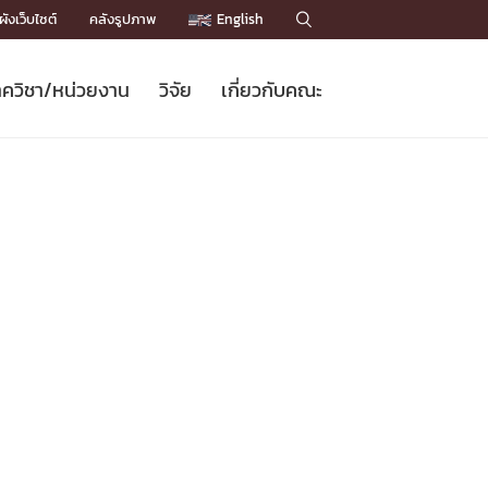
ังเว็บไซต์
คลังรูปภาพ
English

ควิชา/หน่วยงาน
วิจัย
เกี่ยวกับคณะ
Sustainable Development Goals
ข่าวรับสมัครนิสิต
หลักสูตรปริญญาโท
คณาจารย์ / บุคลากร
เบอร์ติดต่อหน่วยงาน
ข่าววิจัย
แนะนำคณะ


DGs)
BULLETIN
ทำเนียบศักดิ์อินทาเนีย
ทำเนียบนักวิจัย
โครงสร้างองค์กร
โครงการ Chula Engineering สนับสนุน
ปริญญากิตติมศักดิ์
วารสารวิชาการ
Facts and Figures
เรียนรู้ตลอดชีวิต (Lifelong Learning)
ประชาสัมพันธ์ทุนวิจัย (พิเศษ)
ติดต่อคณะ

คำถามด้านวิจัยที่พบบ่อย
ห้องสมุด

เชื่อมต่อหน่วยงานด้านวิจัย