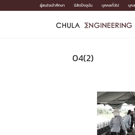
Skip
ผู้สนใจเข้าศึกษา
นิสิตปัจจุบัน
บุคคลทั่วไป
บุค
to
content
หน้าแรกSDGs/Covid19

Toward Innovative Society: fight COVID19
ADMISS
ACADEM
FACULTY
DEPART
RESEAR
ABOUT
หน้าแรกSDGs/Covid19

Sustainable Development Goals (SDGs)
ADMISSIO
04(2)
หน้าแรกสมัครเรียน
หน้าแรกหลักสูตร
หน้าแรกบุคลากร
หน้าแรกภาควิชา/หน่วยงาน
หน้าแรกวิจัย
หน้าแรกเกี่ยวกับคณะ






หน้าแรกสมัครเรียน

หลักสูตรที่เปิดสอน
ข่าวรับสมัครนิสิต
ปฏิทินรับสมัครนิสิต
ACADEMI
หน้าแรกหลักสูตร

หลักสูตรปริญญาตรี
หลักสูตรปริญญาโท
หลักสูตรปริญญาเอก
BULLETIN