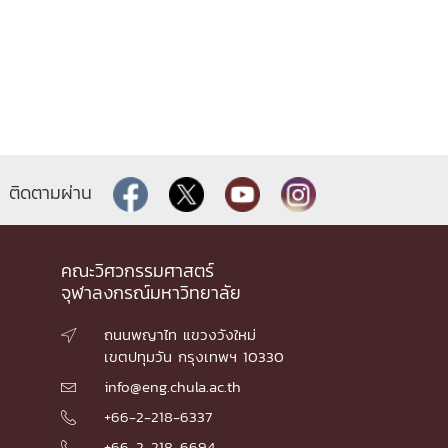
ติดตามผ่าน
คณะวิศวกรรมศาสตร์
จุฬาลงกรณ์มหาวิทยาลัย
ถนนพญาไท แขวงวังใหม่

เขตปทุมวัน กรุงเทพฯ 10330
info@eng.chula.ac.th

+66-2-218-6337

+66-2-218-6694
