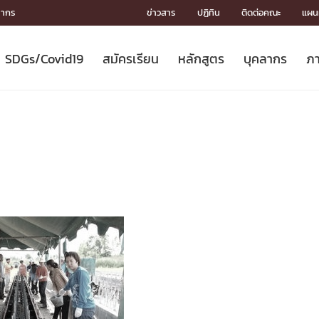
ลากร
ข่าวสาร
ปฏิทิน
ติดต่อคณะ
แผนผ
SDGs/Covid19
สมัครเรียน
หลักสูตร
บุคลากร
ภา
ION
ICS
MENTS
CH
Toward Innovative Society: fight
หลักสูตรที่เปิดสอน
หลักสูตรปริญญาตรี
คณะผู้บริหาร
หน่วยงาน
จรรยาบรรณนักวิจัย
เกี่ยวข้องกับ COVID-19















COVID19
(S
ปฏิทินรับสมัครนิสิต
หลักสูตรปริญญาเอก
โครงสร้างองค์กร
กลุ่มวิจัย
Partnership











N
Engineering My World : สร้างสรรค์
ศาสตราจารย์กิตติคุณ
ผลงานวิจัย
สิ่งอำนวยความสะดวก








โลกใหม่ด้วยวิศวกรรม
การ
ประชาสัมพันธ์ทุนวิจัย (ปกติ)
ดาวน์โหลด




ประกาศและแบบฟอร์ม
จุฬาฯ NetAuth





ติดต่อฝ่ายวิจัย
หน่วยวิศวศึกษา




multi-mentoring system

CS