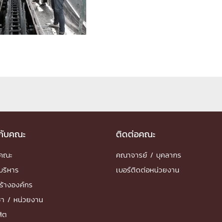
ด้วยวิศวกรรม
นรู้ตลอดชีวิต
งสร้างองค์กร
ุณ
วกับคณะ
ติดต่อคณะ
NTS
ำคณะ
คณาจารย์ / บุคลากร
บริหาร
เบอร์ติดต่อหน่วยงาน
ร้างองค์กร
ชา / หน่วยงาน
สิต