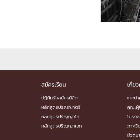
Engineering My World : สร้างสรรค์โลกใหม่
โครงการ Chula Engineering สนับสนุนการเรีย
(Lifelong Learning)
FACULTY
หน้าแรกบุคลากร

คณะผู้บริหาร
คณาจารย์ / บุคลากร
โคร
ทำเนียบศักดิ์อินทาเนีย
ศาสตราจารย์กิตติค
ปริญญากิตติมศักดิ์
สมัครเรียน
เกี่ย
DEPARTME
ปฏิทินรับสมัครนิสิต
แนะน
หน้าแรกภาควิชา/หน่วยงาน
หลักสูตรปริญญาตรี
คณะผู้

หน่วยงาน
เบอร์ติดต่อหน่วยงาน
หลักสูตรปริญญาโท
โครงส
RESEARCH
หลักสูตรปริญญาเอก
ภาควิ
ชีวิตนิ