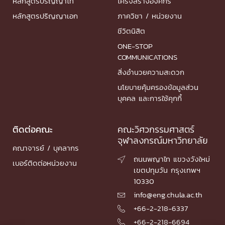
หลักสูตรปริญญาโท
โครงสร้างองค์กร
หลักสูตรปริญญาเอก
ภาควิชา / หน่วยงาน
ชีวิตนิสิต
ONE-STOP
COMMUNICATIONS
สิ่งอำนวยความสะดวก
นโยบายคุ้มครองข้อมูลส่วน
บุคคล และการใช้คุกกี้
ติดต่อคณะ
คณะวิศวกรรมศาสตร์
จุฬาลงกรณ์มหาวิทยาลัย
คณาจารย์ / บุคลากร
ถนนพญาไท แขวงวังใหม่

เบอร์ติดต่อหน่วยงาน
เขตปทุมวัน กรุงเทพฯ
10330
info@eng.chula.ac.th

+66-2-218-6337

+66-2-218-6694
