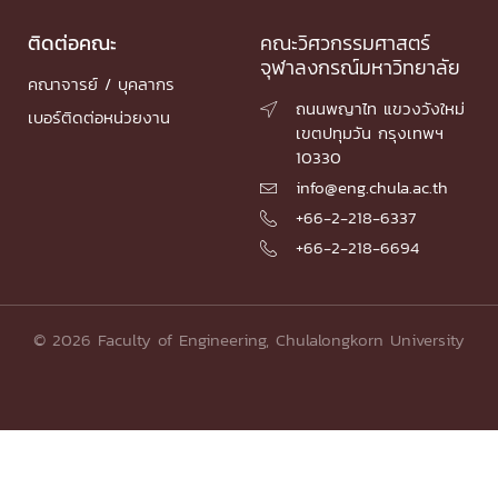
ติดต่อคณะ
คณะวิศวกรรมศาสตร์
จุฬาลงกรณ์มหาวิทยาลัย
คณาจารย์ / บุคลากร
ถนนพญาไท แขวงวังใหม่

เบอร์ติดต่อหน่วยงาน
เขตปทุมวัน กรุงเทพฯ
10330
info@eng.chula.ac.th

+66-2-218-6337

+66-2-218-6694

© 2026 Faculty of Engineering, Chulalongkorn University