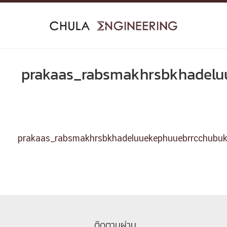
Skip
to
content
prakaas_rabsmakhrsbkhadelu
prakaas_rabsmakhrsbkhadeluuekephuuebrrcchubu
ติดตามผ่าน