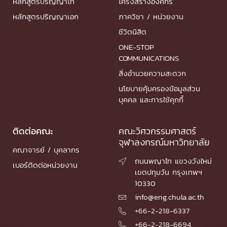
หลักสูตรปริญญาโท
โครงสร้างองค์กร
หลักสูตรปริญญาเอก
ภาควิชา / หน่วยงาน
ชีวิตนิสิต
ONE-STOP
COMMUNICATIONS
สิ่งอำนวยความสะดวก
นโยบายคุ้มครองข้อมูลส่วน
บุคคล และการใช้คุกกี้
ติดต่อคณะ
คณะวิศวกรรมศาสตร์
จุฬาลงกรณ์มหาวิทยาลัย
คณาจารย์ / บุคลากร
ถนนพญาไท แขวงวังใหม่

เบอร์ติดต่อหน่วยงาน
เขตปทุมวัน กรุงเทพฯ
10330
info@eng.chula.ac.th

+66-2-218-6337

+66-2-218-6694
