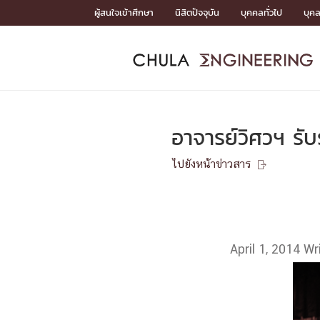
Skip
ผู้สนใจเข้าศึกษา
นิสิตปัจจุบัน
บุคคลทั่วไป
บุค
to
content
หน้าแรกSDGs/Covid19

Toward Innovative Society: fight COVID19
ADMISS
ACADEM
FACULTY
DEPART
RESEAR
ABOUT
หน้าแรกSDGs/Covid19

Sustainable Development Goals (SDGs)
ADMISSIO
อาจารย์วิศวฯ รับ
หน้าแรกสมัครเรียน
หน้าแรกหลักสูตร
หน้าแรกบุคลากร
หน้าแรกภาควิชา/หน่วยงาน
หน้าแรกวิจัย
หน้าแรกเกี่ยวกับคณะ






ไปยังหน้าข่าวสาร

หน้าแรกสมัครเรียน

หลักสูตรที่เปิดสอน
ข่าวรับสมัครนิสิต
ปฏิทินรับสมัครนิสิต
ACADEMI
April 1, 2014
Wr
หน้าแรกหลักสูตร

หลักสูตรปริญญาตรี
หลักสูตรปริญญาโท
หลักสูตรปริญญาเอก
BULLETIN