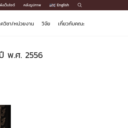
ังเว็บไซต์
คลังรูปภาพ
English

ควิชา/หน่วยงาน
วิจัย
เกี่ยวกับคณะ
Sustainable Development Goals
ข่าวรับสมัครนิสิต
หลักสูตรปริญญาโท
คณาจารย์ / บุคลากร
เบอร์ติดต่อหน่วยงาน
ข่าววิจัย
แนะนำคณะ


DGs)
BULLETIN
ทำเนียบศักดิ์อินทาเนีย
ทำเนียบนักวิจัย
โครงสร้างองค์กร
ปี พ.ศ. 2556
โครงการ Chula Engineering สนับสนุน
ปริญญากิตติมศักดิ์
วารสารวิชาการ
Facts and Figures
เรียนรู้ตลอดชีวิต (Lifelong Learning)
ประชาสัมพันธ์ทุนวิจัย (พิเศษ)
ติดต่อคณะ

คำถามด้านวิจัยที่พบบ่อย
ห้องสมุด

เชื่อมต่อหน่วยงานด้านวิจัย