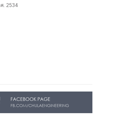
.ศ. 2534
FACEBOOK PAGE
FB.COM/CHULAENGINEERING