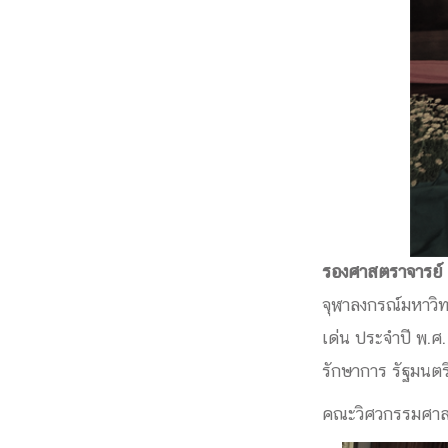
หน้าแรกวิจัย

จรรยาบรรณนักวิจัย
ข่าววิจัย
กลุ่มวิจัย
ทำเนียบนักวิจัย
ผลงานวิจัย
วารสารวิชา
ประชาสัมพันธ์ทุนวิจัย (ปกติ)
ประชาสัมพันธ์ท
ประกาศและแบบฟอร์ม
คำถามด้านวิจัยที่พบ
ติดต่อฝ่ายวิจัย
เชื่อมต่อหน่วยงานด้านวิจัย
multi-mentoring system
ABOUT
หน้าแรกเกี่ยวกับคณะ
รองศาสตราจารย์ ด

เกี่ยวข้องกับ COVID-19
แนะนำคณะ
Par
จุฬาลงกรณ์มหาวิท
โครงสร้างองค์กร
สิ่งอำนวยความสะดวก
เด่น ประจำปี พ.ศ
Facts and Figures
ดาวน์โหลด
ติดต่อค
รักษาการ รัฐมนตร
จุฬาฯ NetAuth
ห้องสมุด
หน่วยวิศวศึก
คณะวิศวกรรมศาสต