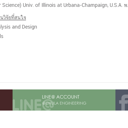
 Science) Univ. of Illinois at Urbana-Champaign, U.S.A. พ
นวิจัยที่สนใจ
lysis and Design
ls
LINE@ ACCOUNT
@CHULA ENGINEERING