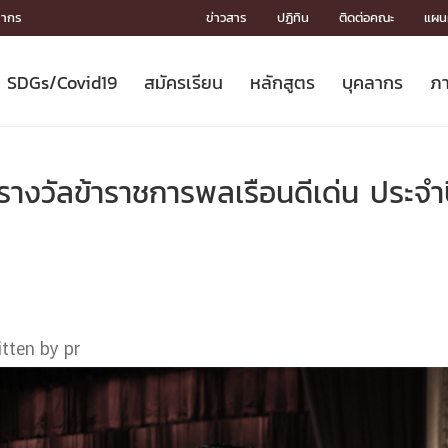
ลากร
ข่าวสาร
ปฏิทิน
ติดต่อคณะ
แผนผ
SDGs/Covid19
สมัครเรียน
หลักสูตร
บุคลากร
ภา
ION
ICS
MENTS
CH
Toward Innovative Society: fight
หลักสูตรที่เปิดสอน
หลักสูตรปริญญาตรี
คณะผู้บริหาร
หน่วยงาน
จรรยาบรรณนักวิจัย
เกี่ยวข้องกับ COVID-19















COVID19
(S
ปฏิทินรับสมัครนิสิต
หลักสูตรปริญญาเอก
โครงสร้างองค์กร
กลุ่มวิจัย
Partnership











N
รางวัลข้าราชการพลเรือนดีเด่น ประจำ
Engineering My World : สร้างสรรค์
ศาสตราจารย์กิตติคุณ
ผลงานวิจัย
สิ่งอำนวยความสะดวก








โลกใหม่ด้วยวิศวกรรม
การ
ประชาสัมพันธ์ทุนวิจัย (ปกติ)
ดาวน์โหลด




ประกาศและแบบฟอร์ม
จุฬาฯ NetAuth





ติดต่อฝ่ายวิจัย
หน่วยวิศวศึกษา




multi-mentoring system

CS
itten by pr