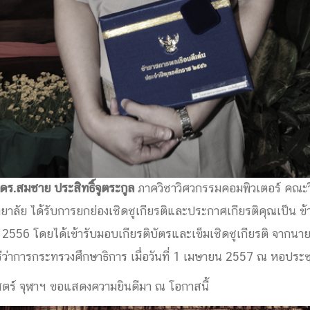
การ
ุนวิจัย (พิเศษ)
บ่อย
ร.สมชาย ประสิทธิ์จูตระกูล
ภาควิชาวิศวกรรมคอมพิวเตอร์ คณะ
tnership
ยาลัย ได้รับการยกย่องเชิดชูเกียรติและประกาศเกียรติคุณเป็น ข
. 2556 โดยได้เข้ารับมอบเกียรติบัตรและเข็มเชิดชูเกียรติ จากน
ณะ
ีว่าการกระทรวงศึกษาธิการ เมื่อวันที่ 1 เมษายน 2557 ณ หอประช
ษา
ร์ จุฬาฯ ขอแสดงความยินดีมา ณ โอกาสนี้