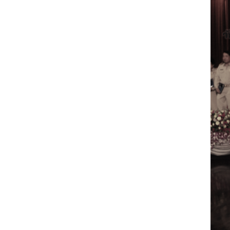
Engineering My World : สร้างสรรค์โลกใหม่
โครงการ Chula Engineering สนับสนุนการเรีย
(Lifelong Learning)
FACULTY
หน้าแรกบุคลากร

คณะผู้บริหาร
คณาจารย์ / บุคลากร
โคร
ทำเนียบศักดิ์อินทาเนีย
ศาสตราจารย์กิตติค
ปริญญากิตติมศักดิ์
DEPARTME
หน้าแรกภาควิชา/หน่วยงาน

หน่วยงาน
เบอร์ติดต่อหน่วยงาน
RESEARCH