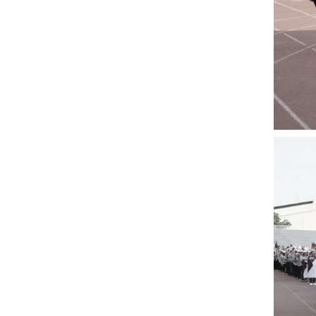
หน้าแรกวิจัย

จรรยาบรรณนักวิจัย
ข่าววิจัย
กลุ่มวิจัย
ทำเนียบนักวิจัย
ผลงานวิจัย
วารสารวิชา
ประชาสัมพันธ์ทุนวิจัย (ปกติ)
ประชาสัมพันธ์ท
ประกาศและแบบฟอร์ม
คำถามด้านวิจัยที่พบ
ติดต่อฝ่ายวิจัย
เชื่อมต่อหน่วยงานด้านวิจัย
multi-mentoring system
ABOUT
หน้าแรกเกี่ยวกับคณะ

เกี่ยวข้องกับ COVID-19
แนะนำคณะ
Par
โครงสร้างองค์กร
สิ่งอำนวยความสะดวก
Facts and Figures
ดาวน์โหลด
ติดต่อค
จุฬาฯ NetAuth
ห้องสมุด
หน่วยวิศวศึก