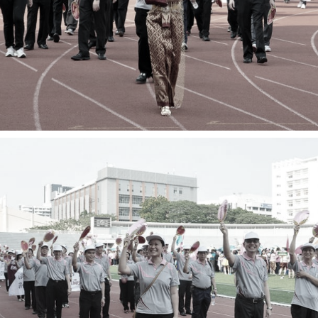
การ
ุนวิจัย (พิเศษ)
บ่อย
tnership
ณะ
ษา