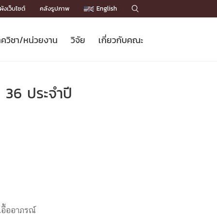
ังเว็บไซต์
คลังรูปภาพ
English

ควิชา/หน่วยงาน
วิจัย
เกี่ยวกับคณะ
Sustainable Development Goals
ข่าวรับสมัครนิสิต
หลักสูตรปริญญาโท
คณาจารย์ / บุคลากร
เบอร์ติดต่อหน่วยงาน
ข่าววิจัย
แนะนำคณะ


DGs)
BULLETIN
ทำเนียบศักดิ์อินทาเนีย
ทำเนียบนักวิจัย
โครงสร้างองค์กร
่ 36 ประจำปี
โครงการ Chula Engineering สนับสนุน
ปริญญากิตติมศักดิ์
วารสารวิชาการ
Facts and Figures
เรียนรู้ตลอดชีวิต (Lifelong Learning)
ประชาสัมพันธ์ทุนวิจัย (พิเศษ)
ติดต่อคณะ

คำถามด้านวิจัยที่พบบ่อย
ห้องสมุด

เชื่อมต่อหน่วยงานด้านวิจัย
อื้ออาภรณ์