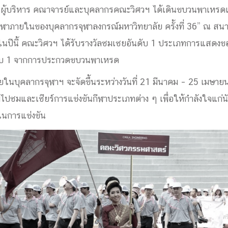
 ผู้บริหาร คณาจารย์และบุคลากรคณะวิศวฯ ได้เดินขบวนพาเหรดแล
ด้วยวิศวกรรม
นรู้ตลอดชีวิต
กีฬาภายในของบุคลากรจุฬาลงกรณ์มหาวิทยาลัย ครั้งที่ 36” ณ สน
ในปีนี้ คณะวิศวฯ ได้รับรางวัลชมเชยอันดับ 1 ประเภทการแสดง
ดับ 1 จากการประกวดขบวนพาเหรด
ยในบุคลากรจุฬาฯ จะจัดขึ้นระหว่างวันที่ 21 มีนาคม – 25 เมษา
ไปชมและเชียร์การแข่งขันกีฬาประเภทต่าง ๆ เพื่อให้กำลังใจแก
งสร้างองค์กร
ุณ
ในการแข่งขัน
NTS