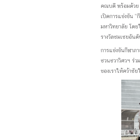
คณบดี พร้อมด้วย
Engineering My World : สร้างสรรค์โลกใหม่
โครงการ Chula Engineering สนับสนุนการเรีย
เปิดการแข่งขัน “
(Lifelong Learning)
มหาวิทยาลัย โดย
FACULTY
รางวัลชมเชยอัน
การแข่งขันกีฬาภา
หน้าแรกบุคลากร

ชวนชวาวิศวฯ ร่วม
คณะผู้บริหาร
คณาจารย์ / บุคลากร
โคร
ทำเนียบศักดิ์อินทาเนีย
ศาสตราจารย์กิตติค
ของเราให้คว้าชัย
ปริญญากิตติมศักดิ์
DEPARTME
หน้าแรกภาควิชา/หน่วยงาน

หน่วยงาน
เบอร์ติดต่อหน่วยงาน
RESEARCH