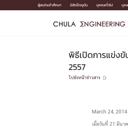
Skip
ผู้สนใจเข้าศึกษา
นิสิตปัจจุบัน
บุคคลทั่วไป
บุค
to
content
หน้าแรกSDGs/Covid19

Toward Innovative Society: fight COVID19
ADMISS
ACADEM
FACULTY
DEPART
RESEAR
ABOUT
หน้าแรกSDGs/Covid19

Sustainable Development Goals (SDGs)
ADMISSIO
พิธีเปิดการแข่งข
หน้าแรกสมัครเรียน
หน้าแรกหลักสูตร
หน้าแรกบุคลากร
หน้าแรกภาควิชา/หน่วยงาน
หน้าแรกวิจัย
หน้าแรกเกี่ยวกับคณะ






2557
หน้าแรกสมัครเรียน

หลักสูตรที่เปิดสอน
ไปยังหน้าข่าวสาร
ข่าวรับสมัครนิสิต

ปฏิทินรับสมัครนิสิต
ACADEMI
March 24, 2014
หน้าแรกหลักสูตร

หลักสูตรปริญญาตรี
หลักสูตรปริญญาโท
เมื่อวันที่ 21 ม
หลักสูตรปริญญาเอก
BULLETIN