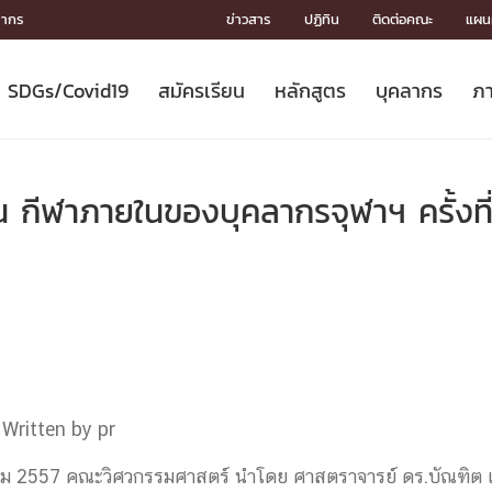
ลากร
ข่าวสาร
ปฏิทิน
ติดต่อคณะ
แผนผ
SDGs/Covid19
สมัครเรียน
หลักสูตร
บุคลากร
ภา
ION
ICS
MENTS
CH
Toward Innovative Society: fight
หลักสูตรที่เปิดสอน
หลักสูตรปริญญาตรี
คณะผู้บริหาร
หน่วยงาน
จรรยาบรรณนักวิจัย
เกี่ยวข้องกับ COVID-19















COVID19
(S
ปฏิทินรับสมัครนิสิต
หลักสูตรปริญญาเอก
โครงสร้างองค์กร
กลุ่มวิจัย
Partnership











N
ัน กีฬาภายในของบุคลากรจุฬาฯ ครั้งที
Engineering My World : สร้างสรรค์
ศาสตราจารย์กิตติคุณ
ผลงานวิจัย
สิ่งอำนวยความสะดวก








โลกใหม่ด้วยวิศวกรรม
การ
ประชาสัมพันธ์ทุนวิจัย (ปกติ)
ดาวน์โหลด




ประกาศและแบบฟอร์ม
จุฬาฯ NetAuth





ติดต่อฝ่ายวิจัย
หน่วยวิศวศึกษา




multi-mentoring system

CS
Written by pr
ีนาคม 2557 คณะวิศวกรรมศาสตร์ นำโดย ศาสตราจารย์ ดร.บัณฑิต เ