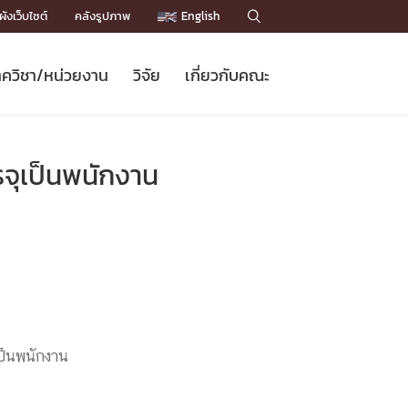
ังเว็บไซต์
คลังรูปภาพ
English

ควิชา/หน่วยงาน
วิจัย
เกี่ยวกับคณะ
Sustainable Development Goals
ข่าวรับสมัครนิสิต
หลักสูตรปริญญาโท
คณาจารย์ / บุคลากร
เบอร์ติดต่อหน่วยงาน
ข่าววิจัย
แนะนำคณะ


DGs)
BULLETIN
ทำเนียบศักดิ์อินทาเนีย
ทำเนียบนักวิจัย
โครงสร้างองค์กร
จุเป็นพนักงาน
โครงการ Chula Engineering สนับสนุน
ปริญญากิตติมศักดิ์
วารสารวิชาการ
Facts and Figures
เรียนรู้ตลอดชีวิต (Lifelong Learning)
ประชาสัมพันธ์ทุนวิจัย (พิเศษ)
ติดต่อคณะ

คำถามด้านวิจัยที่พบบ่อย
ห้องสมุด

เชื่อมต่อหน่วยงานด้านวิจัย
ป็นพนักงาน