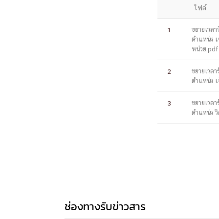
หน้าแรกวิจัย

ไฟล์
จรรยาบรรณนักวิจัย
ข่าววิจัย
กลุ่มวิจัย
ขยายเวลาร
1
ทำเนียบนักวิจัย
ผลงานวิจัย
วารสารวิชา
ตำแหน่ง เจ
ประชาสัมพันธ์ทุนวิจัย (ปกติ)
ประชาสัมพันธ์ท
หน่วย.pdf
ประกาศและแบบฟอร์ม
คำถามด้านวิจัยที่พบ
ติดต่อฝ่ายวิจัย
เชื่อมต่อหน่วยงานด้านวิจัย
ขยายเวลาร
2
ตำแหน่ง เจ
multi-mentoring system
ABOUT
ขยายเวลาร
3
ตำแหน่ง ว
หน้าแรกเกี่ยวกับคณะ

เกี่ยวข้องกับ COVID-19
แนะนำคณะ
Par
โครงสร้างองค์กร
สิ่งอำนวยความสะดวก
Facts and Figures
ดาวน์โหลด
ติดต่อค
จุฬาฯ NetAuth
ห้องสมุด
หน่วยวิศวศึก
ช่องทางรับข่าวสาร