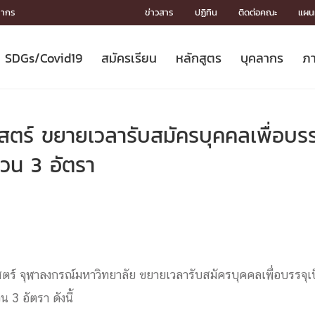
ลากร
ข่าวสาร
ปฏิทิน
ติดต่อคณะ
แผนผ
SDGs/Covid19
สมัครเรียน
หลักสูตร
บุคลากร
ภา
ION
ICS
MENTS
CH
Toward Innovative Society: fight
หลักสูตรที่เปิดสอน
หลักสูตรปริญญาตรี
คณะผู้บริหาร
หน่วยงาน
จรรยาบรรณนักวิจัย
เกี่ยวข้องกับ COVID-19















COVID19
(S
ปฏิทินรับสมัครนิสิต
หลักสูตรปริญญาเอก
โครงสร้างองค์กร
กลุ่มวิจัย
Partnership











N
ร์ ขยายเวลารับสมัครบุคคลเพื่อบรร
Engineering My World : สร้างสรรค์
ศาสตราจารย์กิตติคุณ
ผลงานวิจัย
สิ่งอำนวยความสะดวก








โลกใหม่ด้วยวิศวกรรม
การ
ประชาสัมพันธ์ทุนวิจัย (ปกติ)
ดาวน์โหลด




วน 3 อัตรา
ประกาศและแบบฟอร์ม
จุฬาฯ NetAuth





ติดต่อฝ่ายวิจัย
หน่วยวิศวศึกษา




multi-mentoring system

CS
ร์ จุฬาลงกรณ์มหาวิทยาลัย ขยายเวลารับสมัครบุคคลเพื่อบรรจุเ
 3 อัตรา ดังนี้