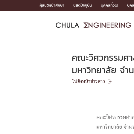
Skip
ผู้สนใจเข้าศึกษา
นิสิตปัจจุบัน
บุคคลทั่วไป
บุค
to
content
หน้าแรกSDGs/Covid19

Toward Innovative Society: fight COVID19
ADMISS
ACADEM
FACULTY
DEPART
RESEAR
ABOUT
หน้าแรกSDGs/Covid19

Sustainable Development Goals (SDGs)
ADMISSIO
คณะวิศวกรรมศาสต
หน้าแรกสมัครเรียน
หน้าแรกหลักสูตร
หน้าแรกบุคลากร
หน้าแรกภาควิชา/หน่วยงาน
หน้าแรกวิจัย
หน้าแรกเกี่ยวกับคณะ






มหาวิทยาลัย จำน
หน้าแรกสมัครเรียน

หลักสูตรที่เปิดสอน
ไปยังหน้าข่าวสาร
ข่าวรับสมัครนิสิต

ปฏิทินรับสมัครนิสิต
ACADEMI
คณะวิศวกรรมศาสต
หน้าแรกหลักสูตร

หลักสูตรปริญญาตรี
หลักสูตรปริญญาโท
มหาวิทยาลัย จำนวน
หลักสูตรปริญญาเอก
BULLETIN