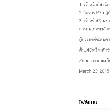
1. เจ้าหน้าที่สำน
Engineering My World : สร้างสรรค์โลกใหม่
โครงการ Chula Engineering สนับสนุนการเรีย
2. วิศวกร P7 ปฏ
(Lifelong Learning)
3. เจ้าหน้าที่วิเ
FACULTY
สารสนเทศทางวิศ
ผู้ประสงค์จะสมัค
หน้าแรกบุคลากร

คณะผู้บริหาร
คณาจารย์ / บุคลากร
โคร
ตั้งแต่บัดนี้ จนถึ
ทำเนียบศักดิ์อินทาเนีย
ศาสตราจารย์กิตติค
สอบถามรายละเอีย
ปริญญากิตติมศักดิ์
DEPARTME
March 23, 2015
หน้าแรกภาควิชา/หน่วยงาน

หน่วยงาน
เบอร์ติดต่อหน่วยงาน
RESEARCH
ไฟล์แนบ