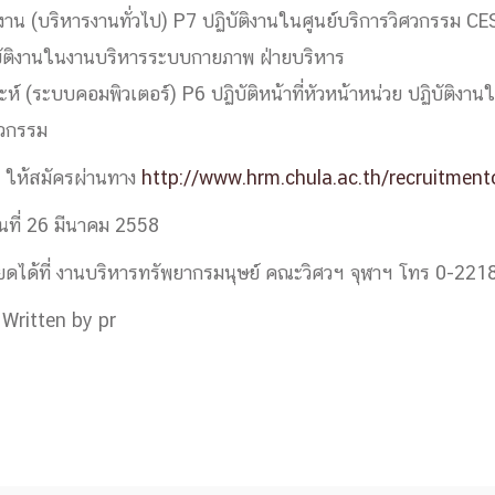
ักงาน (บริหารงานทั่วไป) P7 ปฏิบัติงานในศูนย์บริการวิศวกรรม CE
ด้วยวิศวกรรม
นรู้ตลอดชีวิต
ิบัติงานในงานบริหารระบบกายภาพ ฝ่ายบริหาร
คราะห์ (ระบบคอมพิวเตอร์) P6 ปฏิบัติหน้าที่หัวหน้าหน่วย ปฏิบัติง
วกรรม
ร ให้สมัครผ่านทาง
http://www.hrm.chula.ac.th/recruitment
งสร้างองค์กร
งวันที่ 26 มีนาคม 2558
ุณ
ดได้ที่ งานบริหารทรัพยากรมนุษย์ คณะวิศวฯ จุฬาฯ โทร 0-22
NTS
Written by pr